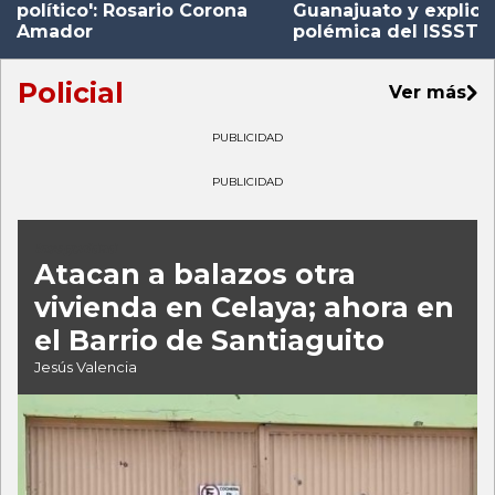
político': Rosario Corona
Guanajuato y explica 
Amador
polémica del ISSSTE
Policial
Ver más
PUBLICIDAD
PUBLICIDAD
Inseguridad
Atacan a balazos otra
vivienda en Celaya; ahora en
el Barrio de Santiaguito
Jesús Valencia