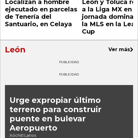
Localizan a hombre
León y Toluca re
ejecutado en parcelas
a la Liga MX en 
de Tenería del
jornada dominad
Santuario, en Celaya
la MLS en la Lea
Cup
León
Ver más
PUBLICIDAD
PUBLICIDAD
Obras en León
Urge expropiar último
terreno para construir
puente en bulevar
Aeropuerto
Xóchitl Larios