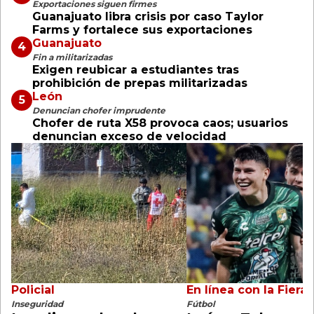
Exportaciones siguen firmes
Guanajuato libra crisis por caso Taylor
Farms y fortalece sus exportaciones
Guanajuato
Fin a militarizadas
Exigen reubicar a estudiantes tras
prohibición de prepas militarizadas
León
Denuncian chofer imprudente
Chofer de ruta X58 provoca caos; usuarios
denuncian exceso de velocidad
Policial
En línea con la Fiera
Inseguridad
Fútbol