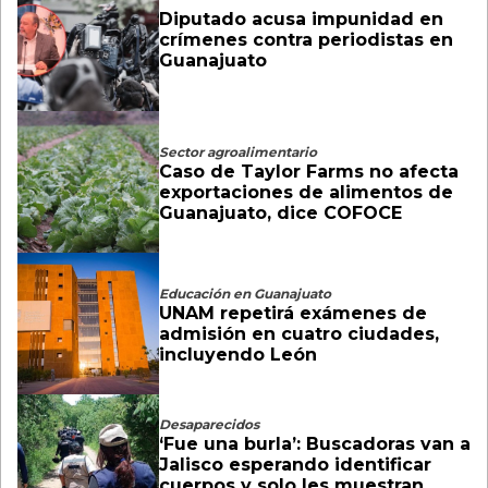
Diputado acusa impunidad en
crímenes contra periodistas en
Guanajuato
Sector agroalimentario
Caso de Taylor Farms no afecta
exportaciones de alimentos de
Guanajuato, dice COFOCE
Educación en Guanajuato
UNAM repetirá exámenes de
admisión en cuatro ciudades,
incluyendo León
Desaparecidos
‘Fue una burla’: Buscadoras van a
Jalisco esperando identificar
cuerpos y solo les muestran