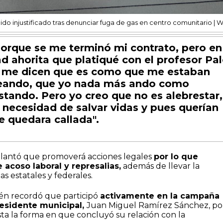
o injustificado tras denunciar fuga de gas en centro comunitario | 
orque se me terminó mi contrato, pero en
ad ahorita que platiqué con el profesor Pa
í me dicen que es como que me estaban
eando, que yo nada más ando como
stando. Pero yo creo que no es alebrestar,
 necesidad de salvar vidas y pues querían
 quedara callada".
elantó que promoverá acciones legales
por lo que
 acoso laboral y represalias,
además de llevar la
s estatales y federales.
én recordó que participó
activamente en la campaña
presidente municipal,
Juan Miguel Ramírez Sánchez, por
sta la forma en que concluyó su relación con la