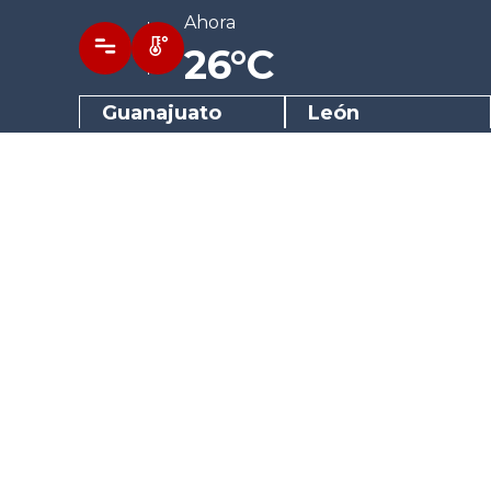
Ahora
26°C
Guanajuato
León