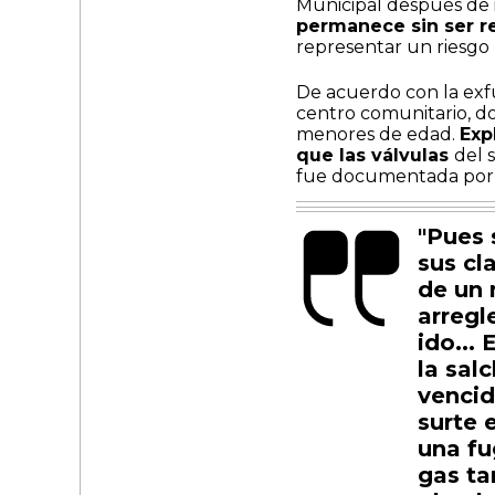
Municipal después de i
permanece sin ser 
representar un riesgo 
De acuerdo con la exfu
centro comunitario, d
menores de edad.
Exp
que las válvulas
del 
fue documentada por la
"Pues 
sus cl
de un 
arregl
ido...
la sal
vencid
surte 
una fu
gas ta