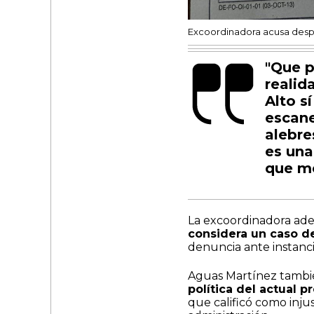
Excoordinadora acusa despid
"Que p
realid
Alto s
escan
alebre
es una
que me
La excoordinadora ad
considera un caso de
denuncia ante instancia
Aguas Martínez tambi
política del actual 
que calificó como inju