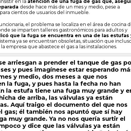
nsistir en la
atención de una fuga de gas que, asegur
reparada
desde hace más de un mes y medio, pese a
para cientos de usuarios del inmueble.
ncionaria, el problema se localiza en el área de cocina d
onde se imparten talleres gastronómicos para adultos y
licó que la fuga se encuentra en una de las estufas 
sistema ya se encuentran obsoletas, situación que inclus
 empresa que abastece el gas a las instalaciones.
se arriesgan a prender el tanque de gas po
ases y pues imagínese estar esperando má
mes y medio, dos meses a que nos
en la fuga, y pues hasta la fecha no han
 En la estufa tiene una fuga muy grande y e
chicha de arriba, las válvulas ya están
as. Aquí traigo el documento del que nos
el gas; él también nos apuntó que sí hay
ga muy grande. Ya no nos quería surtir el
mpoco y dice que las válvulas ya están