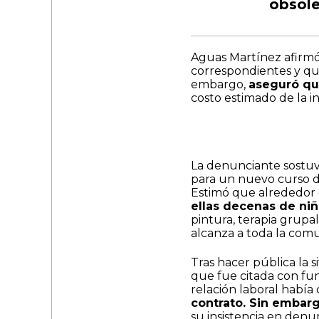
obsole
Aguas Martínez afirmó
correspondientes y que 
embargo,
aseguró que
costo estimado de la i
La denunciante sostuvo
para un nuevo curso d
Estimó que alrededor
ellas decenas de niñ
pintura, terapia grupa
alcanza a toda la com
Tras hacer pública la si
que fue citada con fun
relación laboral había
contrato. Sin embar
su insistencia en den