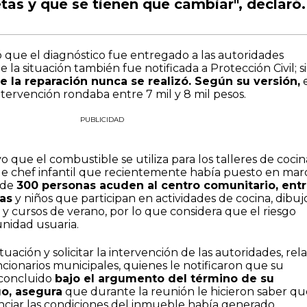
tas y que se tienen que cambiar", declaró.
 que el diagnóstico fue entregado a las autoridades
la situación también fue notificada a Protección Civil; s
 la reparación nunca se realizó. Según su versión,
e
ntervención rondaba entre 7 mil y 8 mil pesos.
PUBLICIDAD
 que el combustible se utiliza para los talleres de cocin
e chef infantil que recientemente había puesto en mar
 de
300 personas acuden al centro comunitario, ent
as
y niños que participan en actividades de cocina, dibuj
l y cursos de verano, por lo que considera que el riesgo
unidad usuaria.
tuación y solicitar la intervención de las autoridades, rel
cionarios municipales, quienes le notificaron que su
 concluido
bajo el argumento del término de su
go, asegura
que durante la reunión le hicieron saber qu
unciar las condiciones del inmueble había generado