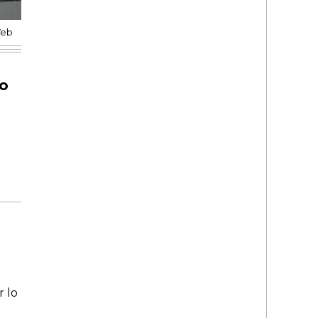
Web
lo
 lo