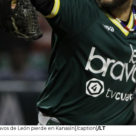
vos de León pierde en Kanasín[/caption]
/LT