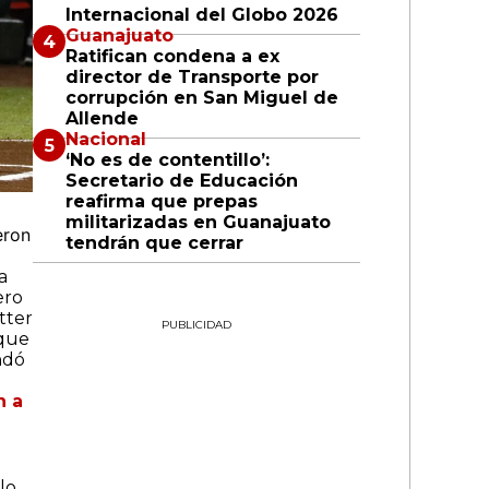
Internacional del Globo 2026
Guanajuato
Ratifican condena a ex
director de Transporte por
corrupción en San Miguel de
Allende
Nacional
‘No es de contentillo’:
Secretario de Educación
reafirma que prepas
militarizadas en Guanajuato
eron
tendrán que cerrar
a
ero
tter
PUBLICIDAD
 que
ndó
n a
lo