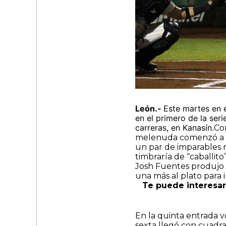
León.-
Este martes en 
en el primero de la ser
carreras, en Kanasín.
Con
melenuda comenzó a po
un par de imparables 
timbraría de “caballito
Josh Fuentes produjo 
una más al plato para i
Te puede interesar
En la quinta entrada v
sexta llegó con cuadran