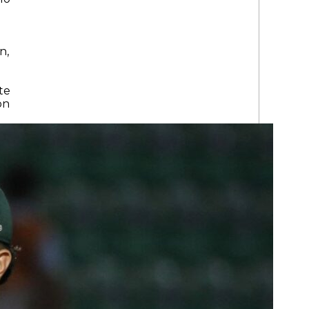
n,
te
on