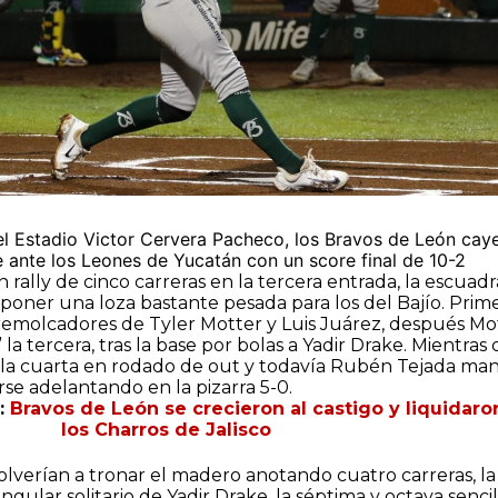
el Estadio Victor Cervera Pacheco, los Bravos de León cay
ie ante los Leones de Yucatán con un score final de 10-2
 rally de cinco carreras en la tercera entrada, la escuadr
ner una loza bastante pesada para los del Bajío. Prim
remolcadores de Tyler Motter y Luis Juárez, después Mo
” la tercera, tras la base por bolas a Yadir Drake. Mientras
la cuarta en rodado de out y todavía Rubén Tejada ma
rse adelantando en la pizarra 5-0.
:
Bravos de León se crecieron al castigo y liquidaro
los Charros de Jalisco
olverían a tronar el madero anotando cuatro carreras, la
gular solitario de Yadir Drake, la séptima y octava sencil