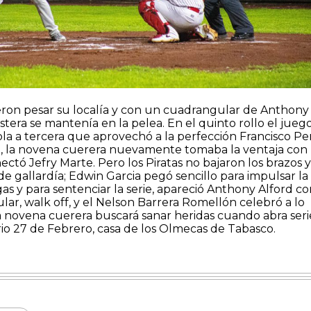
ron pesar su localía y con un cuadrangular de Anthony
ustera se mantenía en la pelea. En el quinto rollo el jueg
la a tercera que aprovechó a la perfección Francisco Pe
o, la novena cuerera nuevamente tomaba la ventaja con
tó Jefry Marte. Pero los Piratas no bajaron los brazos y
de gallardía; Edwin Garcia pegó sencillo para impulsar la
gas y para sentenciar la serie, apareció Anthony Alford c
r, walk off, y el Nelson Barrera Romellón celebró a lo
la novena cuerera buscará sanar heridas cuando abra seri
io 27 de Febrero, casa de los Olmecas de Tabasco.