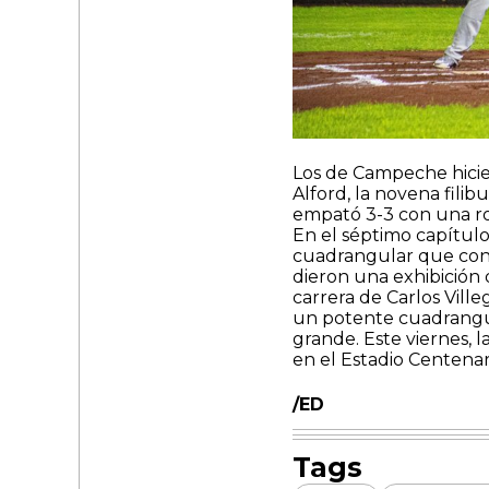
Los de Campeche hicie
Alford, la novena filib
empató 3-3 con una ro
En el séptimo capítul
cuadrangular que conec
dieron una exhibición 
carrera de Carlos Ville
un potente cuadrangula
grande. Este viernes, 
en el Estadio Centenar
/ED
Tags