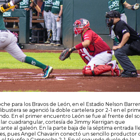
che para los
Bravos de León
, en el Estadio Nelson Barre
ibustera se agenció la doble cartelera por 2-1 en el prim
ndo. En el primer encuentro León se fue al frente del sc
ular cuadrangular, cortesía de Jimmy Kerrigan que
nte al galeón. En la parte baja de la séptima entrada ll
ales, pues Angel Chavarin conectó un sencillo productor 
e el triunfo a Campeche 2-1. En el segundo duelo de la