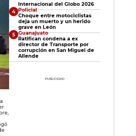
Internacional del Globo 2026
Policial
Choque entre motociclistas
deja un muerto y un herido
grave en León
Guanajuato
Ratifican condena a ex
director de Transporte por
corrupción en San Miguel de
Allende
PUBLICIDAD
ra
er
ore,
egó
de