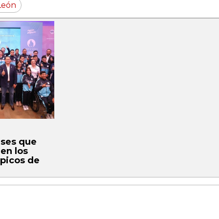
León
a
ses que
 en los
picos de