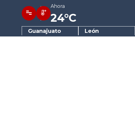
Ahora
24°C
Guanajuato
León