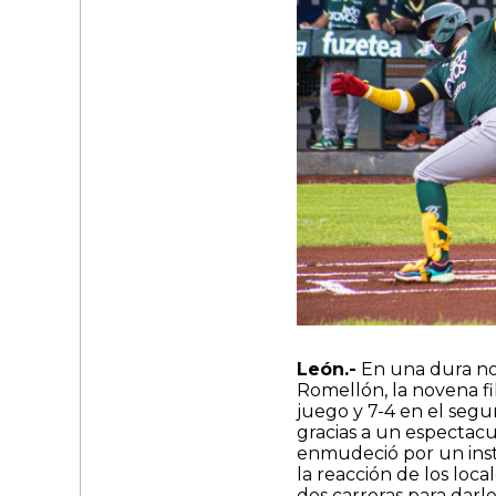
León.-
En una dura no
Romellón, la novena fil
juego y 7-4 en el segu
gracias a un espectac
enmudeció por un insta
la reacción de los loc
dos carreras para darl