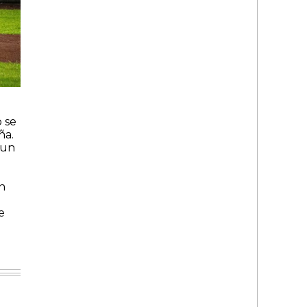
o se
ña.
 un
on
e