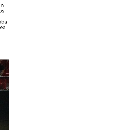
en
os
aba
nea
y