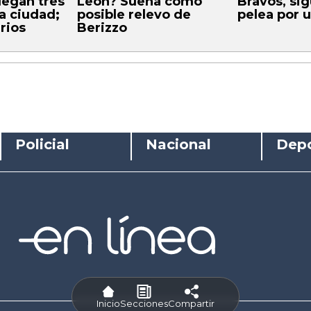
uegan tres
León? Suena como
Bravos, sig
a ciudad;
posible relevo de
pelea por 
arios
Berizzo
Policial
Nacional
Depo
Inicio
Secciones
Compartir