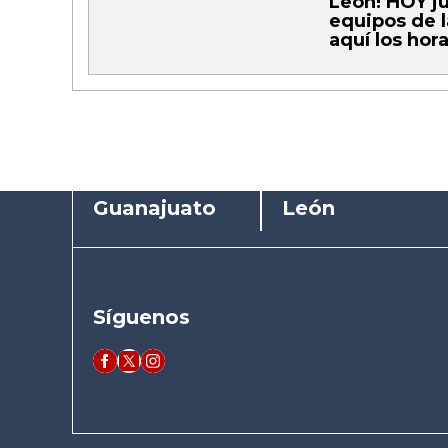
León! HOY j
equipos de l
aquí los hor
Guanajuato
León
Síguenos