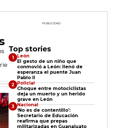
PUBLICIDAD
s
Top stories
os
León
El gesto de un niño que
rie
conmovió a León: llenó de
esperanza el puente Juan
Pablo II
Policial
Choque entre motociclistas
deja un muerto y un herido
grave en León
Nacional
‘No es de contentillo’:
Secretario de Educación
reafirma que prepas
militarizadas en Guanajuato