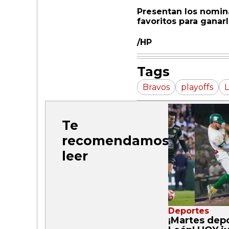
Presentan los nomin
favoritos para ganar
/HP
Tags
Bravos
playoffs
Te
recomendamos
leer
Deportes
¡Martes dep