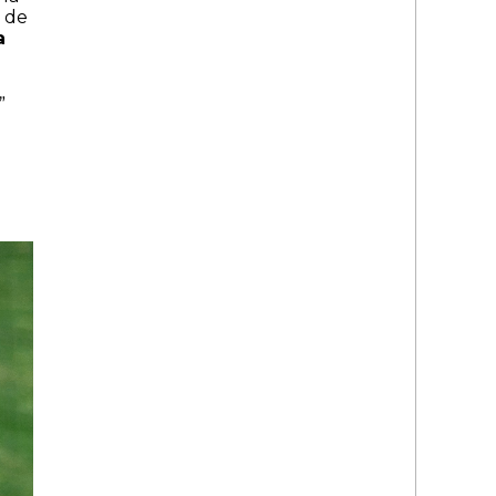
s de
a
”