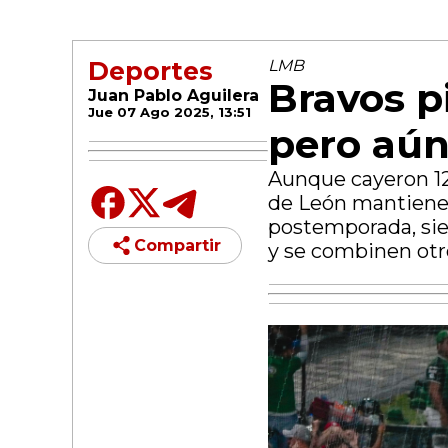
Deportes
LMB
Bravos p
Juan Pablo Aguilera
Jue 07 Ago 2025, 13:51
pero aún
Aunque cayeron 12-
de León mantienen 
postemporada, sie
Compartir
y se combinen otr