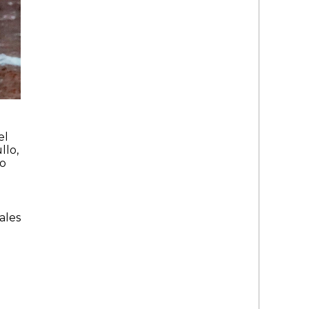
el
llo,
do
ales