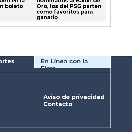
uen en la
nominados al Balón de
un boleto
Oro, los del PSG parten
como favoritos para
ganarlo
rtes
En Línea con la
Fiera
Aviso de privacidad
Contacto