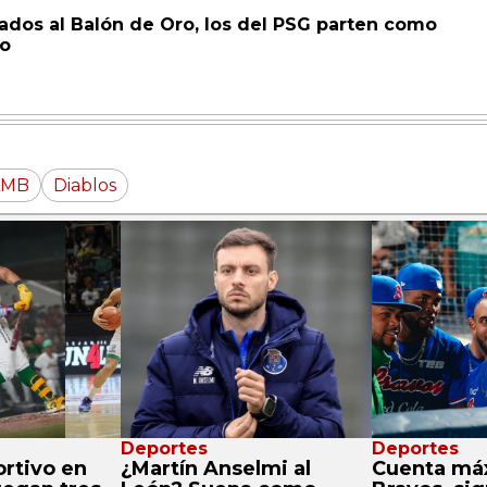
ados al Balón de Oro, los del PSG parten como
lo
LMB
Diablos
Deportes
Deportes
ortivo en
¿Martín Anselmi al
Cuenta máx