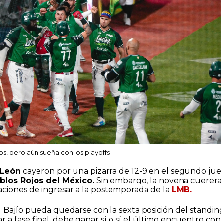
os, pero aún sueña con los playoffs
 León
cayeron por una pizarra de 12-9 en el segundo ju
blos Rojos del México.
Sin embargo, la novena cuerer
aciones de ingresar a la postemporada de la
LMB.
 Bajío pueda quedarse con la sexta posición del standin
r a fase final, debe ganar sí o sí el último encuentro con