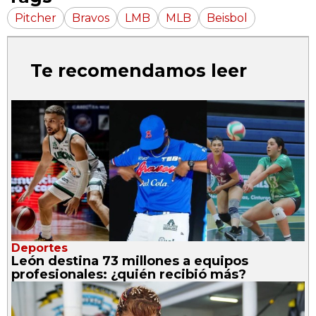
Pitcher
Bravos
LMB
MLB
Beisbol
Te recomendamos leer
Deportes
León destina 73 millones a equipos
profesionales: ¿quién recibió más?