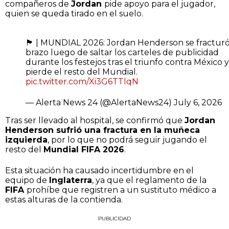
compañeros de
Jordan
pide apoyo para el jugador,
quien se queda tirado en el suelo.
🏴󠁧󠁢󠁥󠁮󠁧󠁿 | MUNDIAL 2026: Jordan Henderson se fractur
brazo luego de saltar los carteles de publicidad
durante los festejos tras el triunfo contra México y
pierde el resto del Mundial.
pic.twitter.com/Xi3G6TTlqN
— Alerta News 24 (@AlertaNews24)
July 6, 2026
Tras ser llevado al hospital, se confirmó que
Jordan
Henderson sufrió una fractura en la muñeca
izquierda
, por lo que no podrá seguir jugando el
resto del
Mundial FIFA 2026
.
Esta situación ha causado incertidumbre en el
equipo de
Inglaterra
, ya que el reglamento de la
FIFA
prohíbe que registren a un sustituto médico a
estas alturas de la contienda.
PUBLICIDAD