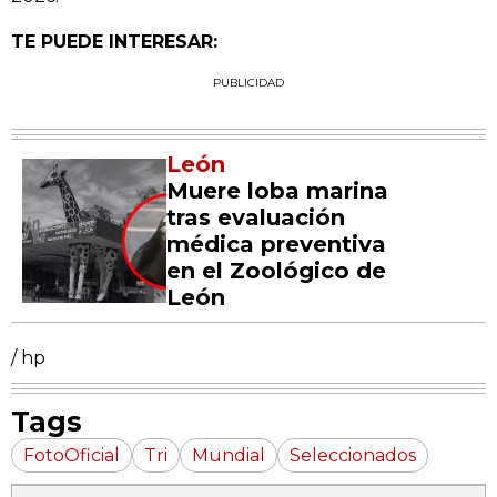
TE PUEDE INTERESAR:
PUBLICIDAD
León
Muere loba marina
tras evaluación
médica preventiva
en el Zoológico de
León
/ hp
Tags
FotoOficial
Tri
Mundial
Seleccionados