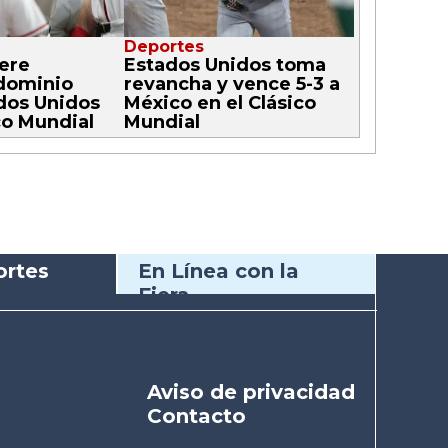
Deportes
ere
Estados Unidos toma
dominio
revancha y vence 5-3 a
dos Unidos
México en el Clásico
co Mundial
Mundial
rtes
En Línea con la
Fiera
Aviso de privacidad
Contacto