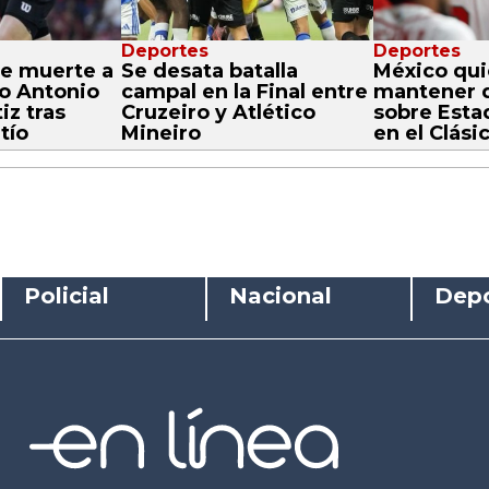
Deportes
Deportes
e muerte a
Se desata batalla
México qui
co Antonio
campal en la Final entre
mantener 
iz tras
Cruzeiro y Atlético
sobre Esta
tío
Mineiro
en el Clási
Policial
Nacional
Depo