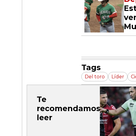
Es
ven
Mu
Tags
Del toro
Líder
Ci
Te
recomendamos
leer