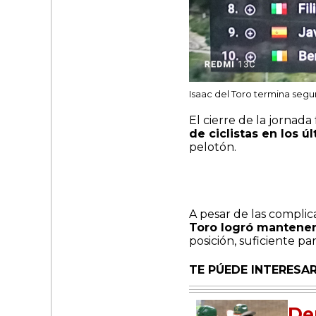
Isaac del Toro termina segu
El cierre de la jornad
de ciclistas en los ú
pelotón.
A pesar de las complic
Toro logró manteners
posición, suficiente pa
TE PÚEDE INTERESAR
De