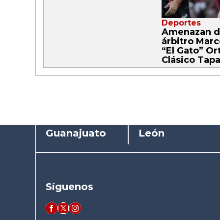
Deportes
Amenazan d
árbitro Mar
“El Gato” Ort
Clásico Tapa
Guanajuato
León
Síguenos