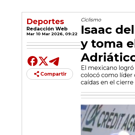
Deportes
Ciclismo
Isaac de
Redacción Web
Mar 10 Mar 2026, 09:22
y toma el
Adriátic
El mexicano logró 
Compartir
colocó como líder 
caídas en el cierre