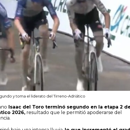
gundo y toma el liderato del Tirreno-Adriático
cano
Isaac del Toro terminó segundo en la etapa 2 de
ático 2026,
resultado que le permitió apoderarse del
ncia.
inó bajo una intensa lluvia,
lo que incrementó el gra