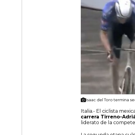
Isaac del Toro termina se
Italia.- El ciclista mexi
carrera Tirreno-Adri
liderato de la compete
La segunda etapa culm