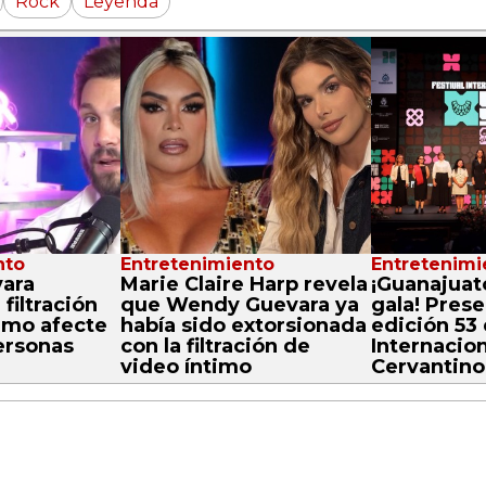
Rock
Leyenda
nto
Entretenimiento
Entretenimi
ara
Marie Claire Harp revela
¡Guanajuat
filtración
que Wendy Guevara ya
gala! Prese
imo afecte
había sido extorsionada
edición 53 
ersonas
con la filtración de
Internacion
video íntimo
Cervantino