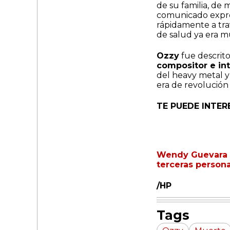
de su familia, de 
comunicado expre
rápidamente a tr
de salud ya era m
Ozzy
fue descrit
compositor e in
del heavy metal y
era de revolución
TE PUEDE INTER
Wendy Guevara l
terceras person
/HP
Tags