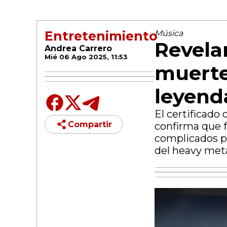
Entretenimiento
Música
Revelan
Andrea Carrero
Mié 06 Ago 2025, 11:53
muerte
leyend
El certificado 
Compartir
confirma que fa
complicados p
del heavy met