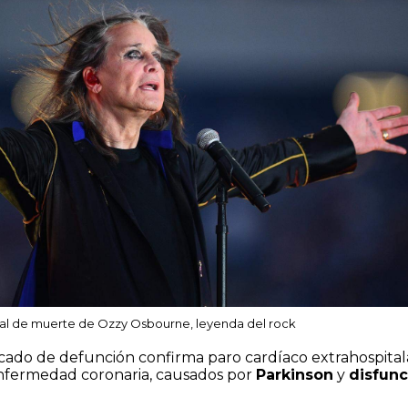
ial de muerte de Ozzy Osbourne, leyenda del rock
ficado de defunción confirma paro cardíaco extrahospitala
enfermedad coronaria, causados por
Parkinson
y
disfunc