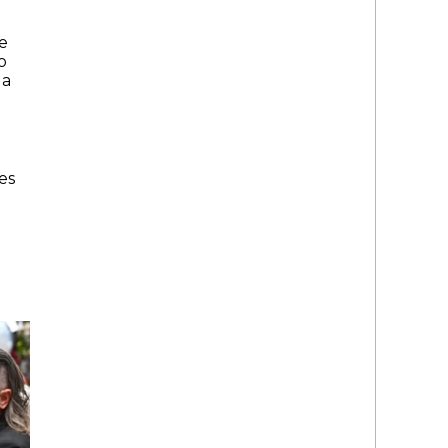
e
o
la
es