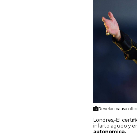
Revelan causa ofic
Londres,-El certi
infarto agudo y 
autonómica.