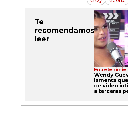
Ozzy
Muerte
Te
recomendamos
leer
Entretenimie
Wendy Guev
lamenta que 
de video ínt
a terceras p