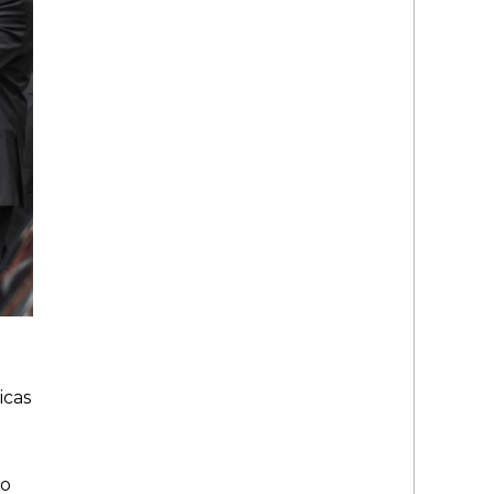
icas
do