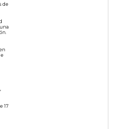
s de
d
 una
ón.
 en
de
,
e 17