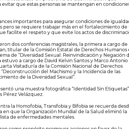
evitar que estas personas se mantengan en condicione
nces importantes para asegurar condiciones de igualda
 pero se requiere trabajar más en el fortalecimiento de
e facilite el respeto y que evite los actos de discriminaci
ieron dos conferencias magistrales, la primera a cargo de
n, titular de la Comisión Estatal de Derechos Humanos
tema de “Diversidad Sexual: Reinvindicación y Negación 
 estuvo a cargo de David Kelvin Santos y Marco Antonio
uarta Visitaduría de la Comisión Nacional de Derechos
“Deconstrucción del Machismo y la Incidencia de las
imiento de la Diversidad Sexual”.
sentó una muestra fotográfica “Identidad Sin Etiquetas”
s Pérez Velázquez.
ontra la Homofobia, Transfobia y Bifobia se recuerda desd
 en que la Organización Mundial de la Salud eliminó la
lista de enfermedades mentales.
eron como propósito promover acciones en favor de la