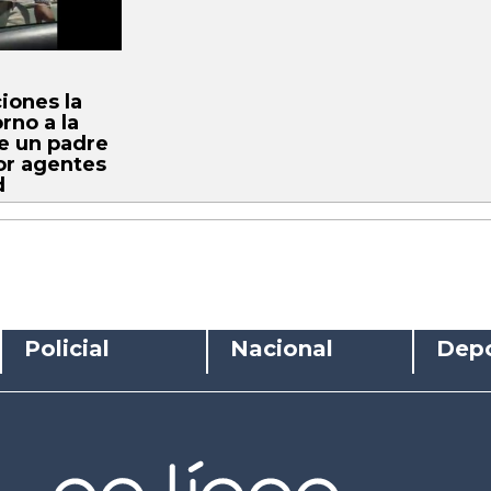
ones la
rno a la
e un padre
or agentes
d
Policial
Nacional
Depo