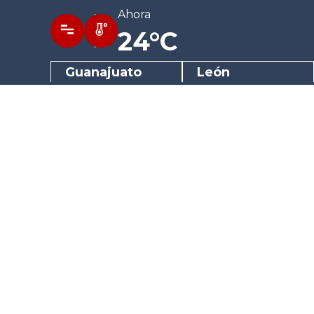
Ahora
24°C
Guanajuato
León