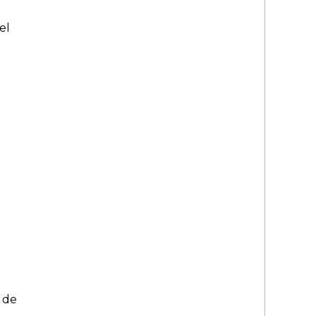
el
 de