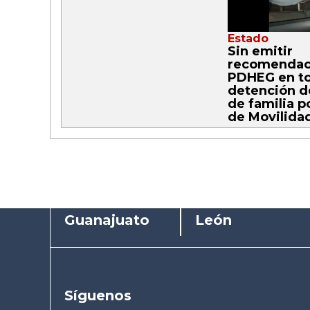
Estado
Sin emitir
recomendaci
PDHEG en to
detención d
de familia p
de Movilida
Guanajuato
León
Síguenos