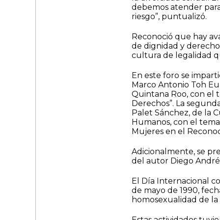
debemos atender para 
riesgo”, puntualizó.
Reconoció que hay ava
de dignidad y derechos
cultura de legalidad qu
En este foro se impart
Marco Antonio Toh Eua
Quintana Roo, con el 
Derechos”. La segunda
Palet Sánchez, de la C
Humanos, con el tema 
Mujeres en el Reconoc
Adicionalmente, se pre
del autor Diego André
El Día Internacional c
de mayo de 1990, fecha
homosexualidad de la 
Estas actividades tuvi