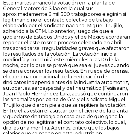
Este martes arrancó la votación en la planta de
General Motors de Silao en la cual sus
aproximadamente 6 mil 500 trabajadores elegirán si
legitiman o no el contrato colectivo de trabajo
elaborado por el sindicato nacional Miguel Trujillo,
adherido a la CTM. Lo anterior, luego de que el
gobierno de Estados Unidos y el de México acordaran
reponer el este mismo proceso celebrado en abril,
tras acreditarse irregularidades graves que afectaron
los resultados de la votación. La votación inició al
mediodía y concluirá este miércoles a las 10 de la
noche, por lo que se prevé que sea el jueves cuando
se den a conocer los resultados. En rueda de prensa,
el coordinador nacional de la Federación de
sindicatos independientes de la industria automotriz,
autopartes, aeroespacial y del neumático (Fesiiaaan),
Juan Pablo Hernández Lara, acusó que continuaron
las anomalías por parte de GM y el sindicato Miguel
Trujillo que dieron pie a que se repitiera la votación.
Entre ellas están el asustar con el cierre de la planta
y quedarse sin trabajo en caso que de que gane la
opción de no legitimar el contrato colectivo, lo cual,
dijo, es una mentira. Además, criticó que los bajos
salarios que se pagan en esta industria en