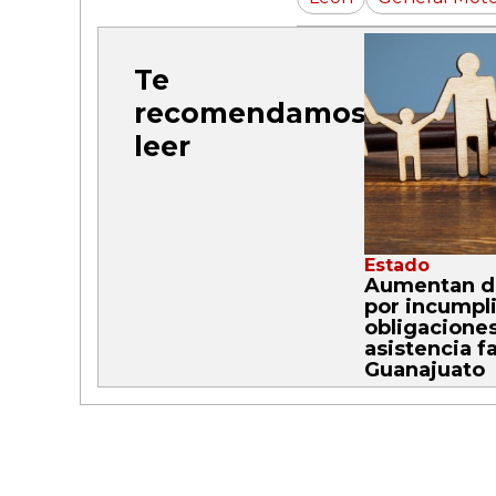
Te
recomendamos
leer
Estado
Aumentan 
por incumpl
obligacione
asistencia f
Guanajuato