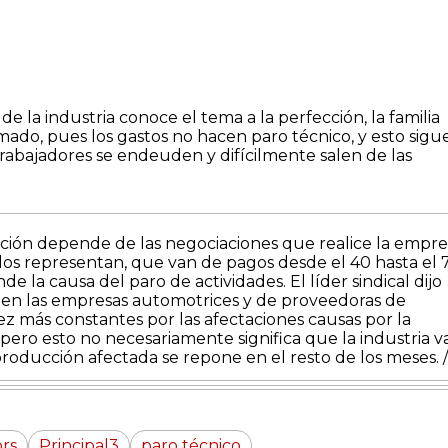
e la industria conoce el tema a la perfección, la familia
ado, pues los gastos no hacen paro técnico, y esto sigue
rabajadores se endeuden y difícilmente salen de las
ación depende de las negociaciones que realice la empre
 los representan, que van de pagos desde el 40 hasta el 
nde la causa del paro de actividades.
El líder sindical dijo
s en las empresas automotrices y de proveedoras de
z más constantes por las afectaciones causas por la
pero esto no necesariamente significa que la industria v
producción afectada se repone en el resto de los meses.
rs
Principal3
paro técnico