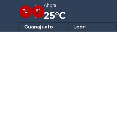
Ahora
25°C
Guanajuato
León