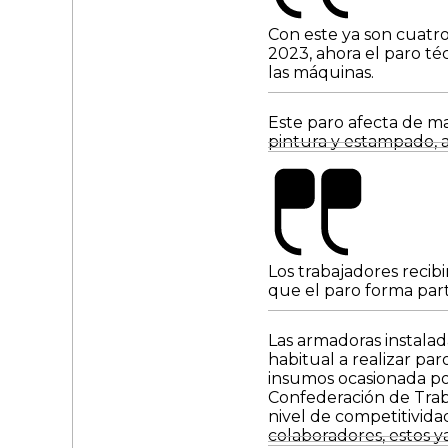
Con este ya son cuatro
2023, ahora el paro t
las máquinas.
Este paro afecta de man
pintura y estampado, 
Los trabajadores recibi
que el paro forma par
Las armadoras instala
habitual a realizar par
insumos ocasionada p
Confederación de Traba
nivel de competitivida
colaboradores, estos y