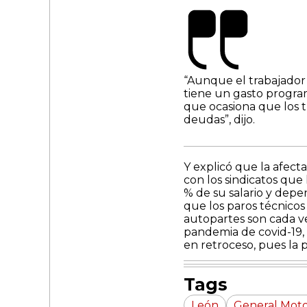
“Aunque el trabajador d
tiene un gasto program
que ocasiona que los t
deudas”, dijo.
Y explicó que la afect
con los sindicatos que
% de su salario y depe
que los paros técnico
autopartes son cada ve
pandemia de covid-19, 
en retroceso, pues la 
Tags
León
General Moto