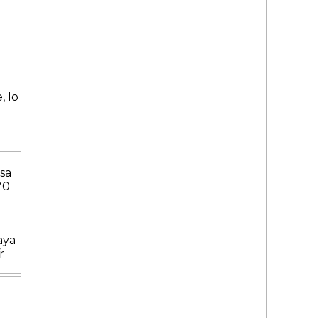
, lo
sa
70
aya
/r