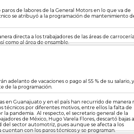
 paros de labores de la General Motors en lo que va de
écnico se atribuyó a la programación de mantenimiento d
era directa a los trabajadores de las áreas de carrocería
así como al área de ensamble.
rán adelanto de vacaciones o pago al 55 % de su salario, 
te de la programación.
das en Guanajuato y en el país han recurrido de manera
os técnicos por diferentes motivos, entre ellos la falta de
or la pandemia.
Al respecto, el secretario general de la
jadores de México, Hugo Varela Flores, descartó bajas a
d del sector automotriz, pues aunque se afecta a los
a cuentan con los paros técnicos y se programan.