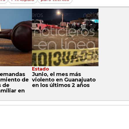
Estado
demandas
Junio, el mes más
imiento de
violento en Guanajuato
s de
en los últimos 2 años
amiliar en