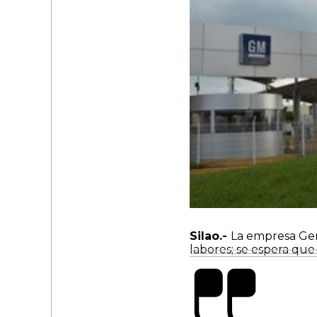
Silao.-
La empresa Gen
labores; se espera que 