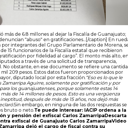
ó más de 6.8 millones al dejar la Fiscalía de Guanajuato;
nuncian "abuso" en gratificaciones...[/caption] En rued
por integrantes del Grupo Parlamentario de Morena, s
 de 15 funcionarios de la Fiscalía estatal que recibieron
atificación por fidelidad al cargo”. El monto más alto, en
diputados a través de una solicitud de transparencia,
l. No obstante, en ese documento se refiere una cantid
22 mil 209 pesos. Estos datos fueron proporcionados por
or, diputado local por esta fracción.
“E
so es lo que le
os Zamarripa Aguirre, solamente por gratificación y por
 para los guanajuatenses, porque solamente estas 14
 más de 14 millones de pesos. Esto es una vergüenza
 ineptitud, después de más de 15 años, nos dejó más
eclaró.
Sin embargo, en ninguna de las dos respuestas se
es bruto o neto.
Te puede interesar:
IACIP ordena a la
ión y pensión del exfiscal Carlos Zamarripa
Descarta
ntra exfiscal de Guanajuato Carlos Zamarripa
Video
Zamarripa dejó el cargo de fiscal contra su