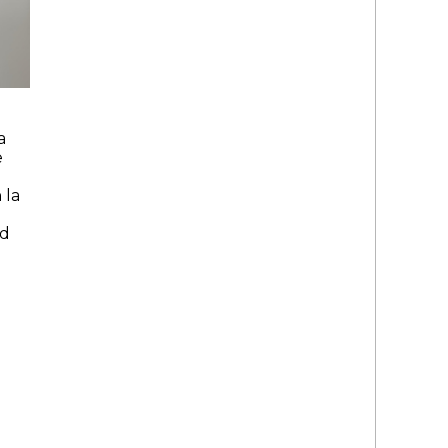
a
e
 la
ad