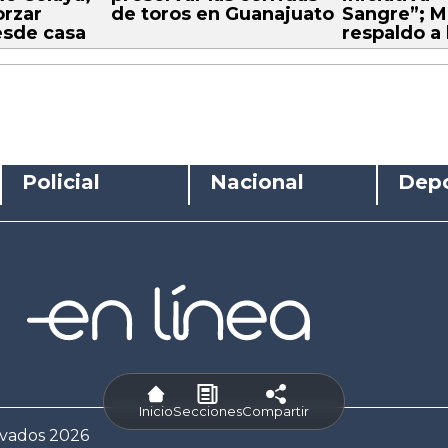
orzar
de toros en Guanajuato
Sangre”; M
esde casa
respaldo a 
Policial
Nacional
Depo
Inicio
Secciones
Compartir
rvados 2026