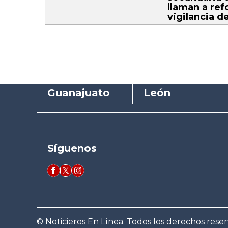
llaman a ref
vigilancia d
Guanajuato
León
Síguenos
© Noticieros En Línea. Todos los derechos rese