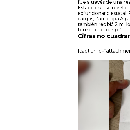
fue a través de una re
Estado
que se revelar
exfuncionario estatal.
cargos, Zamarripa Agui
también recibió 2 millo
término del cargo”.
Cifras no cuadra
[caption id="attachme