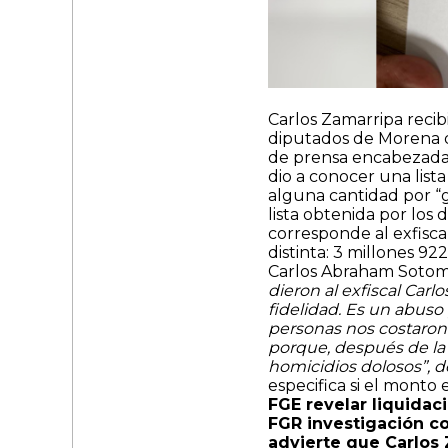
Carlos Zamarripa recibi
diputados de Morena de
de prensa encabezada 
dio a conocer una lista
alguna cantidad por “gr
lista obtenida por los 
corresponde al exfisca
distinta: 3 millones 9
Carlos Abraham Sotomay
dieron al exfiscal Carl
fidelidad. Es un abuso
personas nos costaron
porque, después de la
homicidios dolosos”, d
especifica si el monto 
FGE revelar liquidac
FGR investigación co
advierte que Carlos 