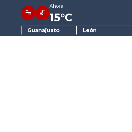
Ahora
15°C
Guanajuato
León