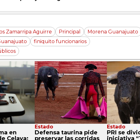
os Zamarripa Aguirre
Principal
Morena Guanajuato
a Guanajuato
finiquito funcionarios
blicos
Estado
Estado
ma en
Defensa taurina pide
PRI se divi
de Celaya;
preservar las corridas
iniciativa 