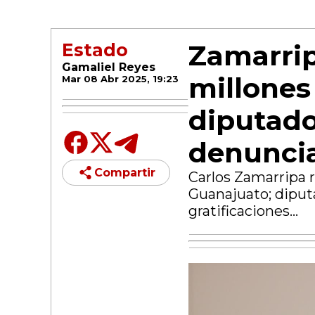
Zamarrip
Estado
Gamaliel Reyes
millones 
Mar 08 Abr 2025, 19:23
diputad
denuncia
Compartir
Carlos Zamarripa re
Guanajuato; dipu
gratificaciones...