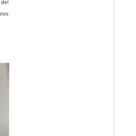
 del
ntes