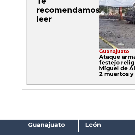
Te
recomendamos
leer
Guanajuato
Ataque arm
festejo reli
Miguel de A
2 muertos y 
Guanajuato
León