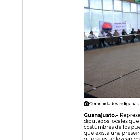
Comunidades indígenas e
Guanajuato.-
Represe
diputados locales que
costumbres de los pueb
que exista una present
que se establezcan me