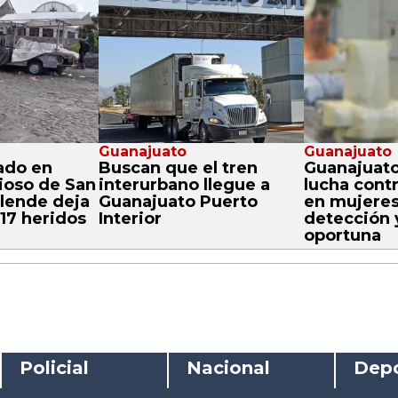
Guanajuato
Guanajuato
ado en
Buscan que el tren
Guanajuato
gioso de San
interurbano llegue a
lucha contr
llende deja
Guanajuato Puerto
en mujeres
17 heridos
Interior
detección 
oportuna
Policial
Nacional
Depo