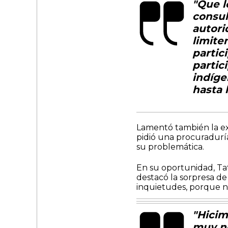
"Que l
consul
autori
limite
partic
partic
indíge
hasta 
Lamentó también la exc
pidió una procuradurí
su problemática.
En su oportunidad, Tat
destacó la sorpresa de
inquietudes, porque n
"Hicim
muy no