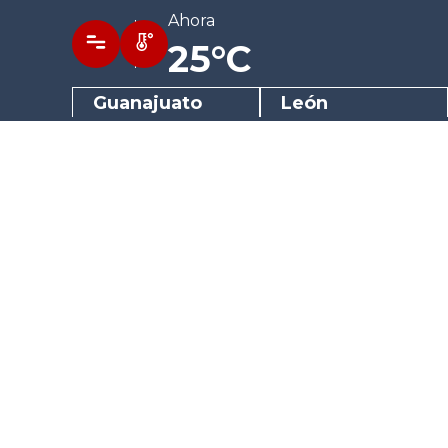
Ahora
25°C
Guanajuato
León