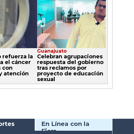
Guanajuato
 refuerza la
Celebran agrupaciones
a el cáncer
respuesta del gobierno
 con
tras reclamos por
y atención
proyecto de educación
sexual
rtes
En Línea con la
Fiera