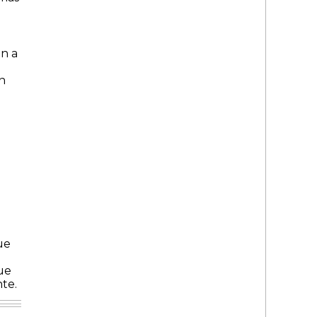
n a
n
ue
ue
te.