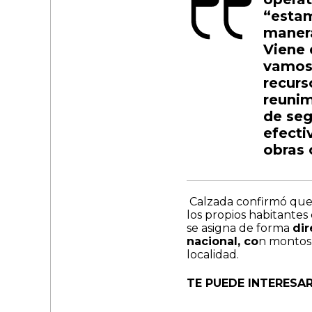
“estam
manera
Viene 
vamos 
recurs
reunim
de seg
efecti
obras 
​ Calzada confirmó que
los propios habitantes
se asigna de forma
dir
nacional, co
n montos
localidad.
TE PUEDE INTERESAR