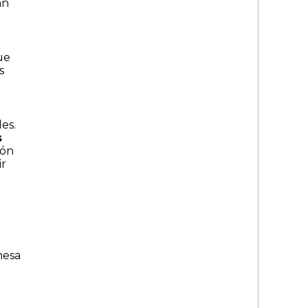
an
ue
s
es.
s
ión
ir
mesa