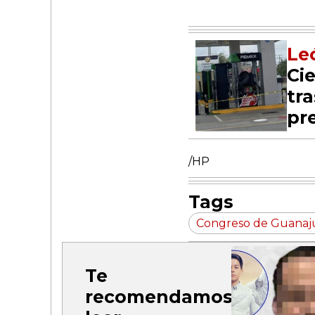
Le
Ci
tr
pr
/HP
Tags
Congreso de Guanaj
Te
recomendamos