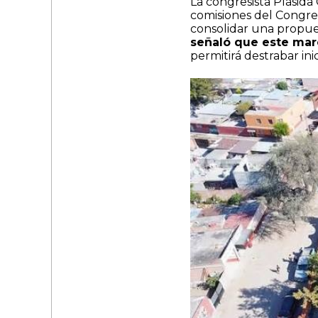
La congresista Plásida
comisiones del Congre
consolidar una propu
señaló que este marc
permitirá destrabar ini