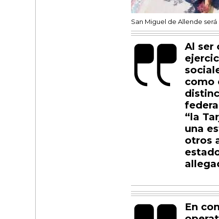
San Miguel de Allende será
​Al se
ejerci
social
como e
distin
federa
“la Ta
una es
otros 
estado
allega
​En con
operat