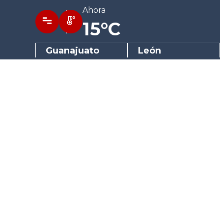
Ahora
15°C
Guanajuato
León