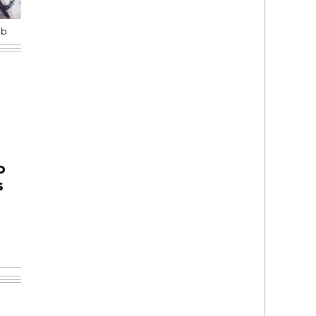
eb
o
s