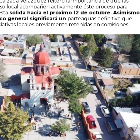
 Calzada Velázquez reiteró la importancia de que las
so local acompañen activamente éste proceso para
esta
sólida hacia el próximo 12 de octubre. Asimismo
o general significará un
parteaguas definitivo que
ciativas locales previamente retenidas en comisiones.