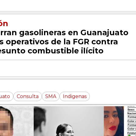
ón
erran gasolineras en Guanajuato
as operativos de la FGR contra
esunto combustible ilícito
uato
Consulta
SMA
Indigenas