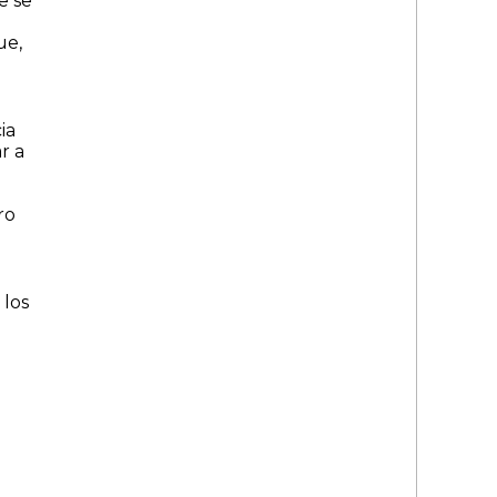
e se
ue,
ia
r a
ro
 los