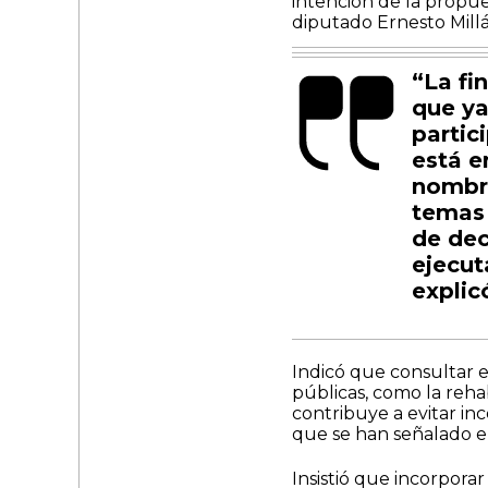
intención de la propue
diputado Ernesto Mill
“La fi
que ya
partic
está e
nombre
temas 
de dec
ejecut
explicó
Indicó que consultar e 
públicas, como la rehab
contribuye a evitar in
que se han señalado en
Insistió que incorporar