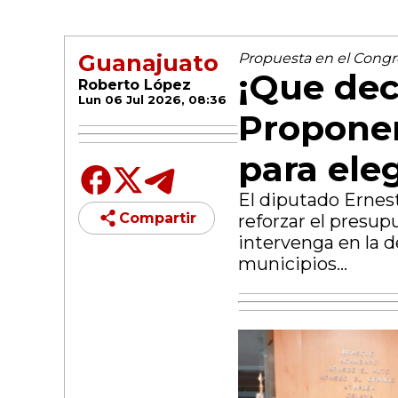
Guanajuato
Propuesta en el Cong
¡Que dec
Roberto López
Lun 06 Jul 2026, 08:36
Propone
para ele
El diputado Ernes
Compartir
reforzar el presup
intervenga en la de
municipios...