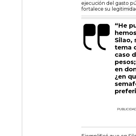
ejecución del gasto pú
fortalece su legitimida
“He pu
hemos 
Silao,
tema d
caso d
pesos;
en don
¿en qu
semafo
preferi
PUBLICIDA