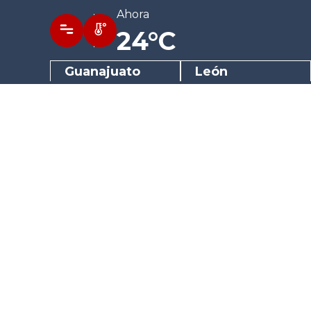
Ahora
24°C
Guanajuato
León