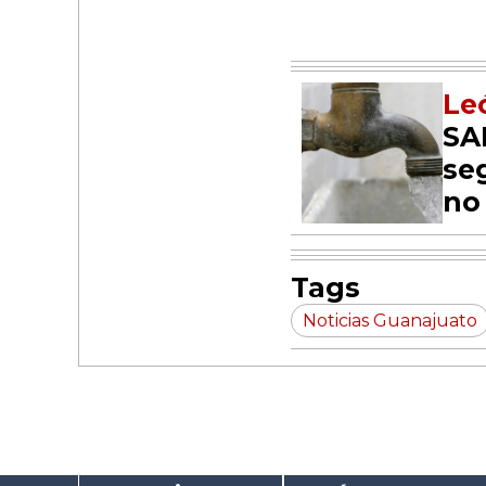
Le
SA
se
no
Tags
Noticias Guanajuato