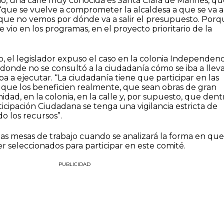
ao, una calle muy conocida es Santa Clara de Marines, qu
“que se vuelve a comprometer la alcaldesa a que se va a
y que no vemos por dónde va a salir el presupuesto. Porq
e vio en los programas, en el proyecto prioritario de la
, el legislador expuso el caso en la colonia Independenc
, donde no se consultó a la ciudadanía cómo se iba a lleva
ba a ejecutar. “La ciudadanía tiene que participar en las
s que los beneficien realmente, que sean obras de gran
dad, en la colonia, en la calle y, por supuesto, que dent
icipación Ciudadana se tenga una vigilancia estricta de
o los recursos”.
as mesas de trabajo cuando se analizará la forma en que
 seleccionados para participar en este comité.
PUBLICIDAD