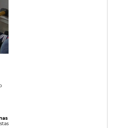
o
nas
istas