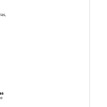
ias,
as
te