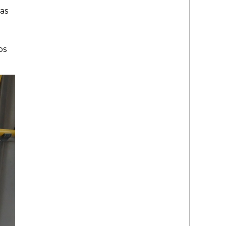
as
os