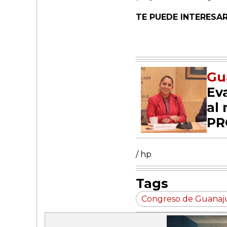
TE PUEDE INTERESAR
Gu
Ev
al 
PR
/ hp
Tags
Congreso de Guanaj