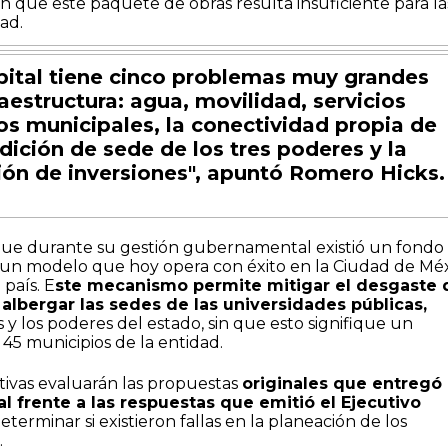
on que este paquete de obras resulta insuficiente para la
ad.
pital tiene cinco problemas muy grandes
raestructura: agua, movilidad, servicios
os municipales, la conectividad propia de
dición de sede de los tres poderes y la
ión de inversiones", apuntó Romero Hicks.
 que durante su gestión gubernamental existió un fondo
o, un modelo que hoy opera con éxito en la Ciudad de Mé
 país. E
ste mecanismo permite mitigar el desgaste 
 albergar las sedes de las universidades públicas,
 y los poderes del estado, sin que esto signifique un
s 45 municipios de la entidad.
ativas evaluarán las propuestas
originales que entregó 
l frente a las respuestas que emitió el Ejecutivo
eterminar si existieron fallas en la planeación de los
.