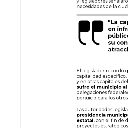
y legisladores señalar
necesidades de la ciud
"La ca
en inf
públic
su con
atracc
El legislador recordó
capitalidad específic
y en otras capitales del
sufre el municipio al
delegaciones federales
perjuicio para los otro
Las autoridades legisl
presidencia municipa
estatal,
con el fin de d
proyectos estratégicos