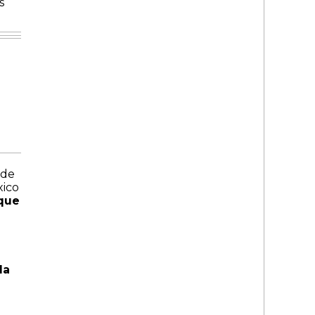
s
 de
xico
que
la