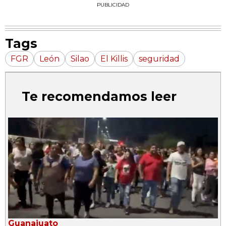
PUBLICIDAD
Tags
FGR
León
Silao
El Killis
seguridad
Te recomendamos leer
Guanajuato