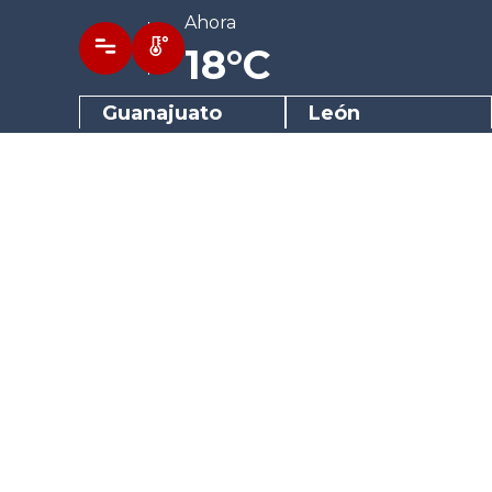
Ahora
18°C
Guanajuato
León