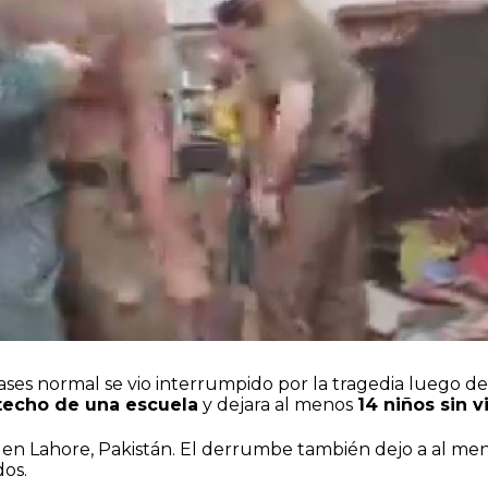
lases normal se vio interrumpido por la tragedia luego de
techo de una escuela
y dejara al menos
14 niños sin v
 en Lahore, Pakistán. El derrumbe también dejo a al me
os.