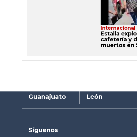
Internacional
Estalla expl
cafetería y 
muertos en S
Guanajuato
León
Síguenos