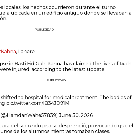
 locales, los hechos ocurrieron durante el turno
uela ubicada en un edificio antiguo donde se llevaban a
ón.
PUBLICIDAD
#Kahna
, Lahore
apse in Basti Eid Gah, Kahna has claimed the lives of 14 chi
 were injured, according to the latest update.
PUBLICIDAD
shifted to hospital for medical treatment. The bodies of
ing
pic.twitter.com/l6i34JD91M
 (@HamdanWahe57839)
June 30, 2026
tura del segundo piso se desprendió, provocando que e
gunos de los alumnos mientras tomaban clases.