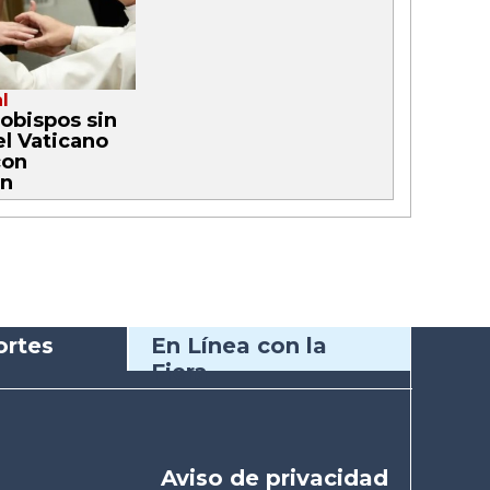
l
obispos sin
el Vaticano
con
n
rtes
En Línea con la
Fiera
Aviso de privacidad