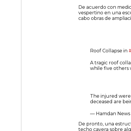
De acuerdo con medios
vespertino en una esc
cabo obras de ampliaci
Roof Collapse in
A tragic roof coll
while five others
The injured were 
deceased are be
— Hamdan News
De pronto, una estruc
techo cayera sobre al