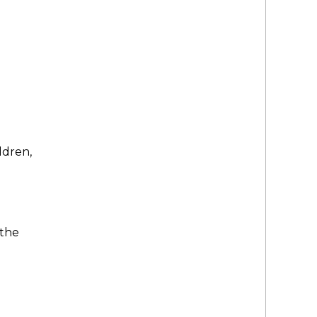
ldren,
 the
l