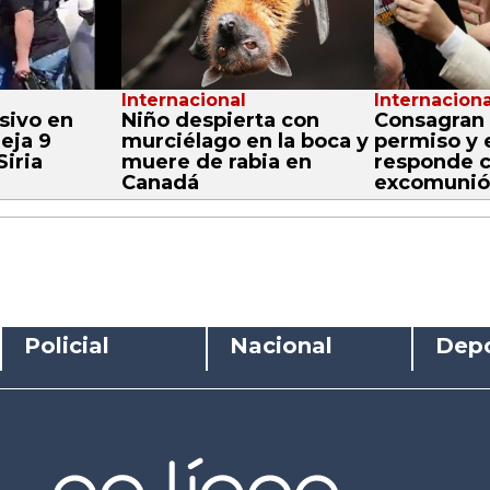
Internacional
Internaciona
osivo en
Niño despierta con
Consagran 
deja 9
murciélago en la boca y
permiso y 
iria
muere de rabia en
responde 
Canadá
excomunió
Policial
Nacional
Depo