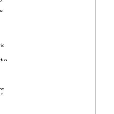
o.
na
rio
 dos
aso
te