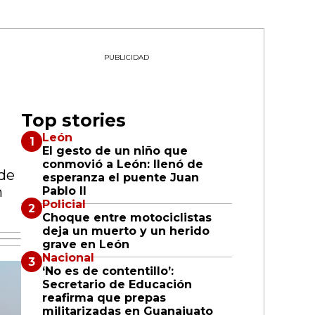
PUBLICIDAD
Top stories
León
El gesto de un niño que
conmovió a León: llenó de
 de
esperanza el puente Juan
n
Pablo II
Policial
Choque entre motociclistas
deja un muerto y un herido
grave en León
Nacional
‘No es de contentillo’:
Secretario de Educación
reafirma que prepas
militarizadas en Guanajuato