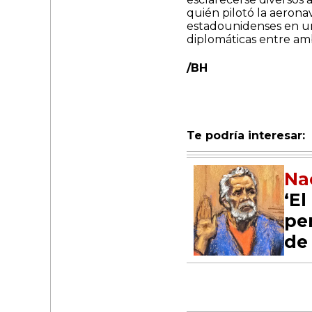
quién pilotó la aerona
estadounidenses en un
diplomáticas entre am
/BH
Te podría interesar:
Na
‘E
pe
de