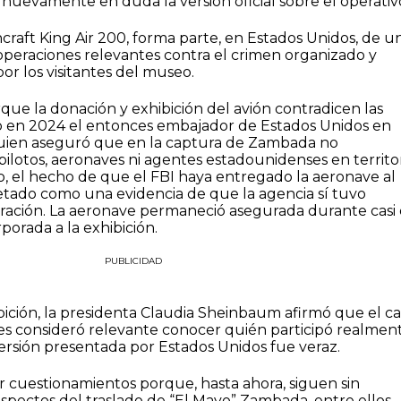
nuevamente en duda la versión oficial sobre el operativ
raft King Air 200, forma parte, en Estados Unidos, de u
operaciones relevantes contra el crimen organizado y
r los visitantes del museo.
que la donación y exhibición del avión contradicen las
o en 2024 el entonces embajador de Estados Unidos en
quien aseguró que en la captura de Zambada no
 pilotos, aeronaves ni agentes estadounidenses en territo
, el hecho de que el FBI haya entregado la aeronave al
etado como una evidencia de que la agencia sí tuvo
eración. La aeronave permaneció asegurada durante casi
porada a la exhibición.
PUBLICIDAD
bición, la presidenta Claudia Sheinbaum afirmó que el c
es consideró relevante conocer quién participó realmen
 versión presentada por Estados Unidos fue veraz.
ar cuestionamientos porque, hasta ahora, siguen sin
aspectos del traslado de “El Mayo” Zambada, entre ellos