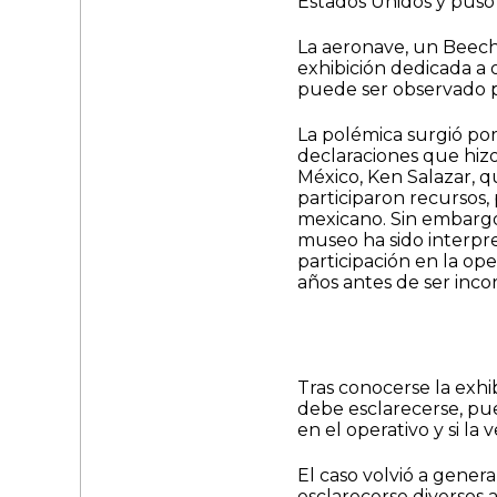
Estados Unidos y puso 
La aeronave, un Beechc
exhibición dedicada a 
puede ser observado po
La polémica surgió por
declaraciones que hiz
México, Ken Salazar, 
participaron recursos,
mexicano. Sin embargo
museo ha sido interpr
participación en la op
años antes de ser incor
Tras conocerse la exhi
debe esclarecerse, pu
en el operativo y si la
El caso volvió a gener
esclarecerse diversos 