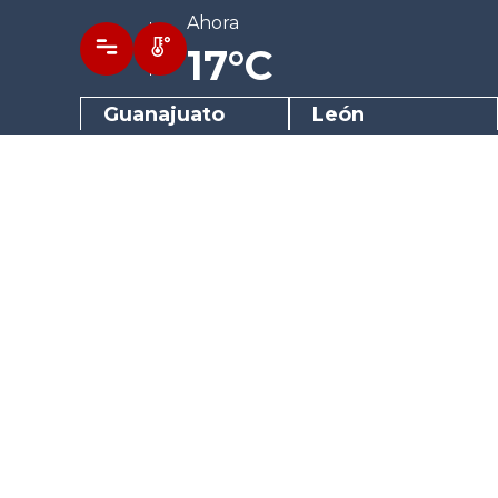
Ahora
17°C
Guanajuato
León