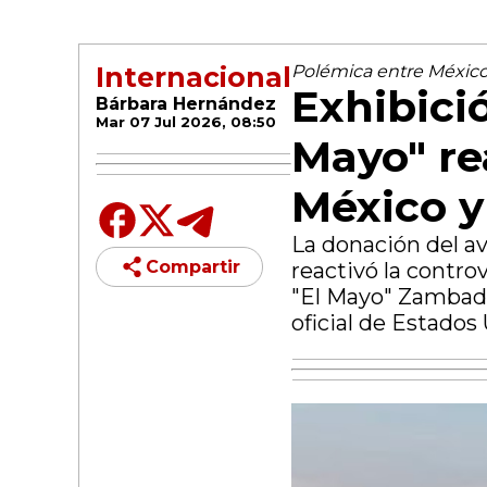
Internacional
Polémica entre México
Exhibició
Bárbara Hernández
Mar 07 Jul 2026, 08:50
Mayo" re
México y
La donación del av
Compartir
reactivó la controv
"El Mayo" Zambada
oficial de Estados 