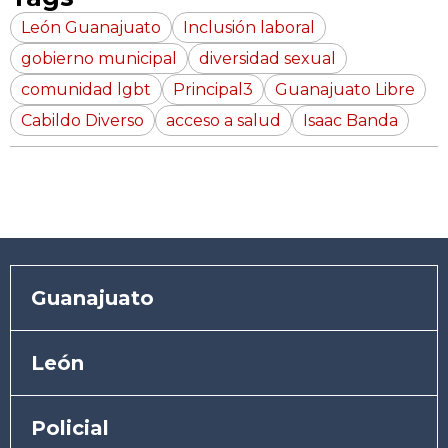
León Guanajuato
Inclusión laboral
gobierno municipal
diversidad sexual
comunidad lgbt
Principal3
Guanajuato Libre
Cabildo Diverso
acceso a salud
Isaac Banda
Guanajuato
León
Policial