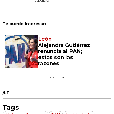
PUBLICIDAD
Te puede interesar:
León
Alejandra Gutiérrez
renuncia al PAN;
estas son las
razones
PUBLICIDAD
/LT
Tags