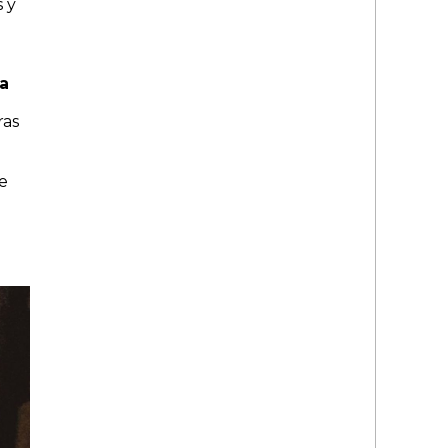
s y
a
ras
e