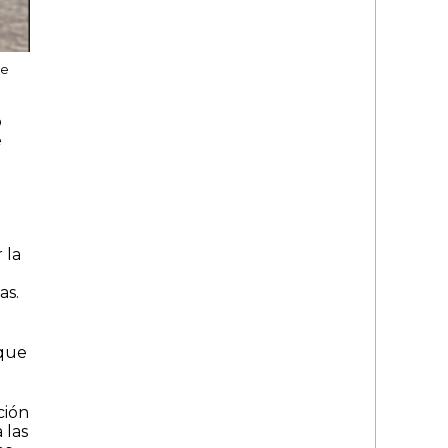
de
o
e
 la
as.
 que
ción
 las