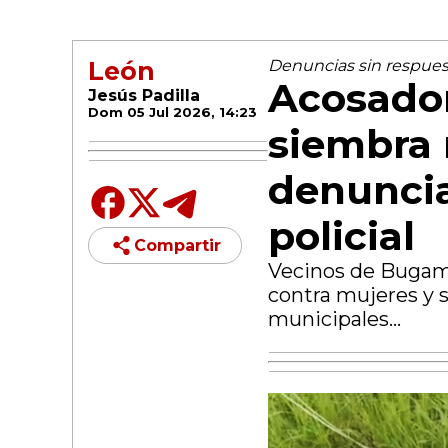
León
Denuncias sin respues
Acosado
Jesús Padilla
Dom 05 Jul 2026, 14:23
siembra 
denuncia
policial
Compartir
Vecinos de Bugamb
contra mujeres y s
municipales...