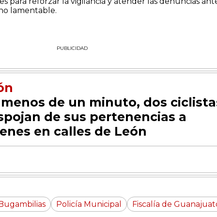
s para reforzar la vigilancia y atender las denuncias ant
ho lamentable.
PUBLICIDAD
ón
 menos de un minuto, dos ciclista
spojan de sus pertenencias a
venes en calles de León
Bugambilias
Policía Municipal
Fiscalía de Guanajuat