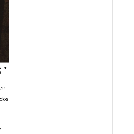
, en
s
 en
 dos
e