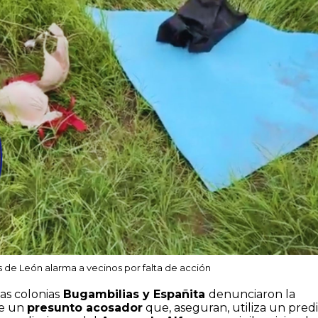
de León alarma a vecinos por falta de acción
as colonias
Bugambilias y Españita
denunciaron la
de un
presunto acosador
que, aseguran, utiliza un pred