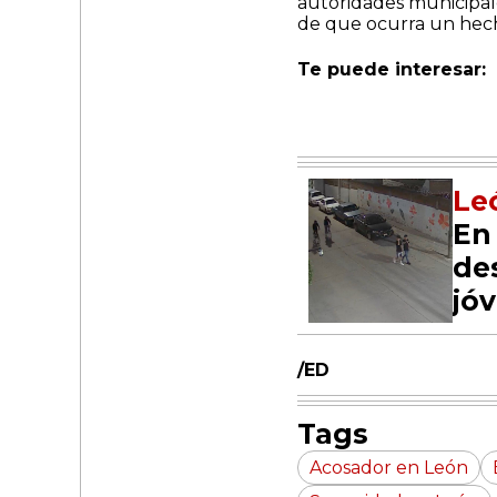
autoridades municipale
de que ocurra un hec
Te puede interesar:
Le
En
de
jó
/ED
Tags
Acosador en León