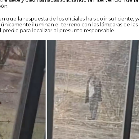
re siete y diez llamadas solicitando la intervención de la
eón.
 que la respuesta de los oficiales ha sido insuficiente, y
 únicamente iluminan el terreno con las lámparas de las
al predio para localizar al presunto responsable.