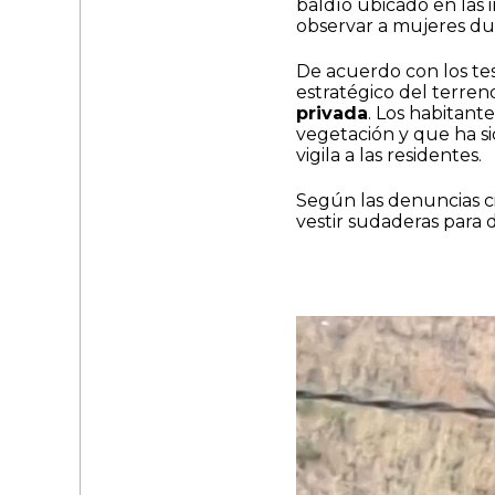
baldío ubicado en las 
observar a mujeres d
De acuerdo con los tes
estratégico del terreno
privada
. Los habitant
vegetación y que ha s
vigila a las residentes.
Según las denuncias ci
vestir sudaderas para di