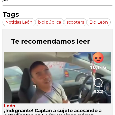
Tags
Noticias León
bici pública
scooters
Bici León
Te recomendamos leer
León
¡Indignante! Captan a sujeto acosando a