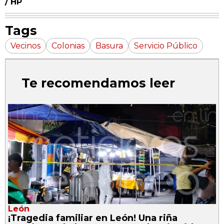
/ HP
Tags
Vecinos
Colonias
Basura
Servicio Público
Te recomendamos leer
León
¡Tragedia familiar en León! Una riña