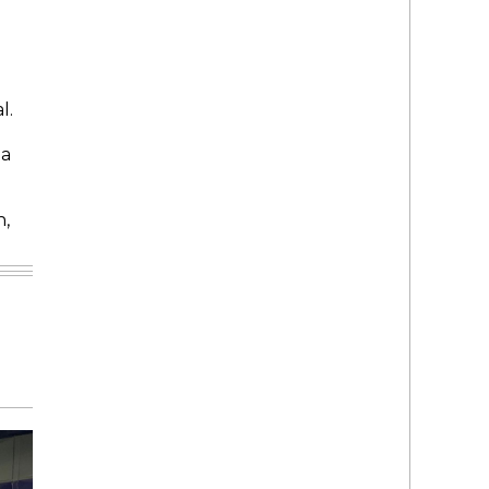
l.
ia
n,