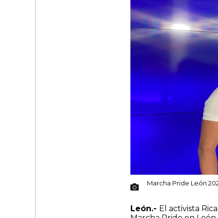
Marcha Pride León 202
León.-
El activista Ri
Marcha Pride en León 