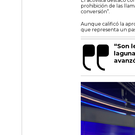
El activista destacó co
prohibición de las lla
conversión”.
Aunque calificó la apr
que representa un pa
“Son l
laguna
avanzó