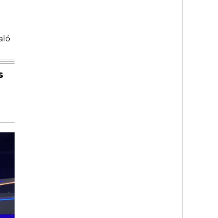
aló
s