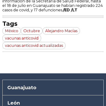
información de la Secretaría de Salud Federal, hasta
el 18 de julio en Guanajuato se habían registrado 224
casos de covid, y 17 defunciones.
/ED /LT
Tags
México
Octubre
Alejandro Macías
vacunas anticovid
vacunas anticovid actualizadas
Guanajuato
León