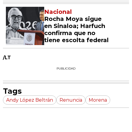
Nacional
Rocha Moya sigue
en Sinaloa; Harfuch
confirma que no
tiene escolta federal
/LT
PUBLICIDAD
Tags
Andy López Beltrán
Renuncia
Morena