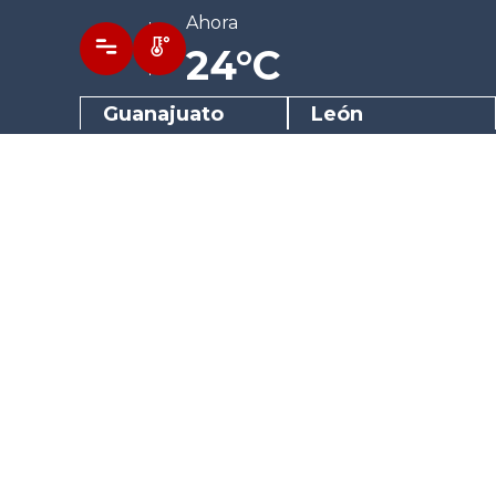
Ahora
24°C
Guanajuato
León