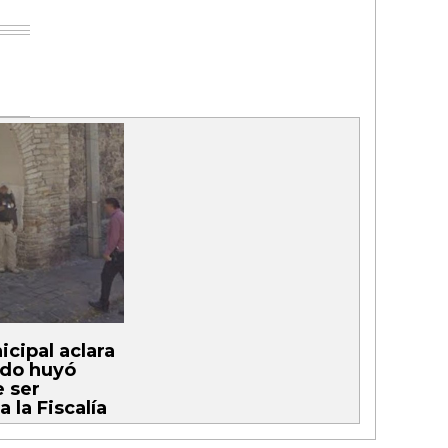
icipal aclara
ido huyó
 ser
 la Fiscalía