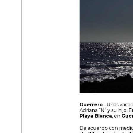
Guerrero
.- Unas vaca
Adriana “N” y su hijo, 
Playa Blanca
, en
Guer
De acuerdo con medios 