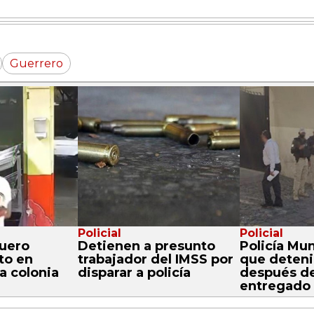
Guerrero
Policial
Policial
quero
Detienen a presunto
Policía Mun
to en
trabajador del IMSS por
que deten
a colonia
disparar a policía
después de
entregado a