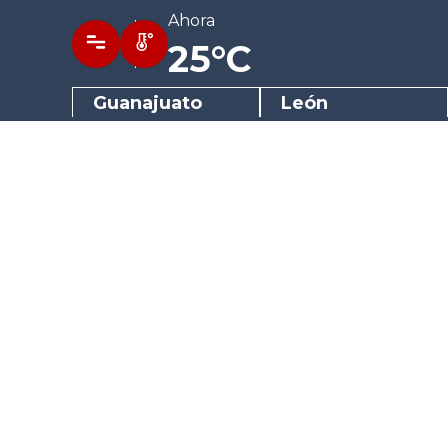
Ahora
25°C
Guanajuato
León