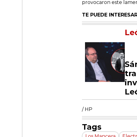
provocaron este lamen
TE PUEDE INTERESAR
Le
Sá
tr
inv
Le
/ HP
Tags
Los Mancera
Elect