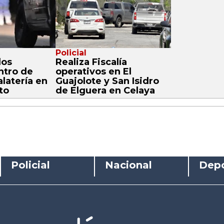
Policial
dos
Realiza Fiscalía
ntro de
operativos en El
alatería en
Guajolote y San Isidro
to
de Elguera en Celaya
Policial
Nacional
Depo