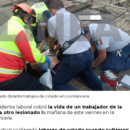
tado durante trabajos de colado en Los Mancera
cidente laboral cobró
la vida de un trabajador de la
a otro lesionado l
a mañana de este viernes en la
cera.
raban realizando
labores de colado cuando sufrieron