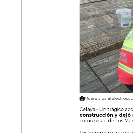
Muere albañil electrocu
Celaya.- Un trágico ac
construcción y dejó 
comunidad de Los Man
Los obreros se encont