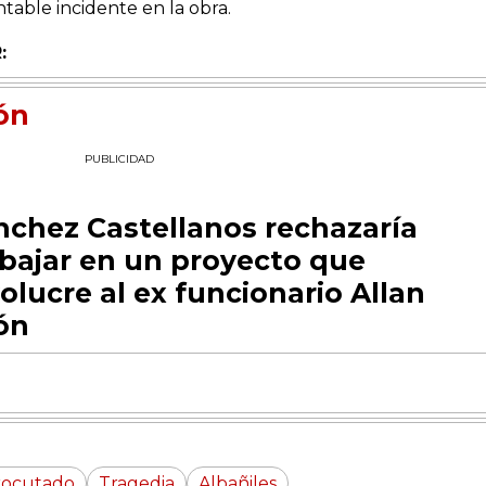
table incidente en la obra.
:
ón
PUBLICIDAD
nchez Castellanos rechazaría
abajar en un proyecto que
olucre al ex funcionario Allan
ón
rocutado
Tragedia
Albañiles