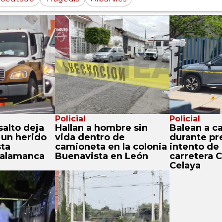
Policial
Policial
salto deja
Hallan a hombre sin
Balean a c
 un herido
vida dentro de
durante pr
sta
camioneta en la colonia
intento de 
Salamanca
Buenavista en León
carretera C
Celaya