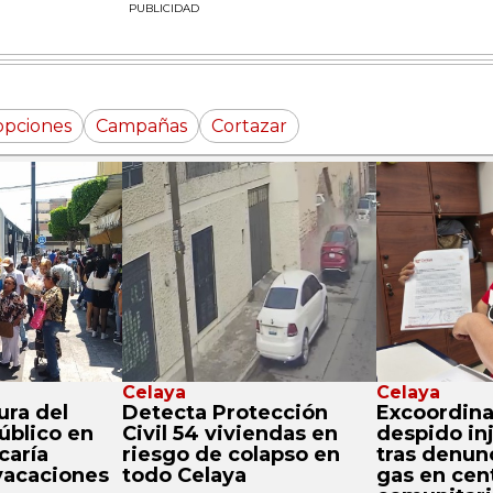
PUBLICIDAD
opciones
Campañas
Cortazar
Celaya
Celaya
ura del
Detecta Protección
Excoordina
úblico en
Civil 54 viviendas en
despido inj
caría
riesgo de colapso en
tras denun
vacaciones
todo Celaya
gas en cen