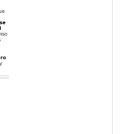
ue
 se
d
iso
s
ero
y