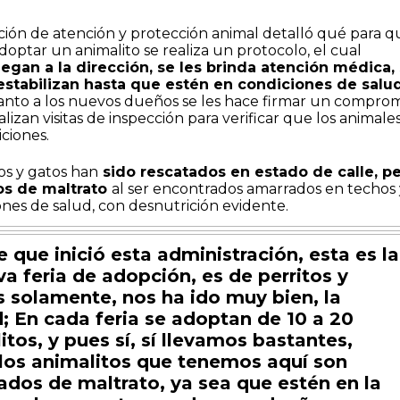
cción de atención y protección animal detalló qué para q
optar un animalito se realiza un protocolo, el cual
legan a la dirección, se les brinda atención médica,
 estabilizan hasta que estén en condiciones de salu
anto a los nuevos dueños se les hace firmar un comprom
alizan visitas de inspección para verificar que los animale
ciones.
os y gatos han
sido rescatados en estado de calle, p
os de maltrato
al ser encontrados amarrados en techos 
nes de salud, con desnutrición evidente.
 que inició esta administración, esta es la
a feria de adopción, es de perritos y
s solamente, nos ha ido muy bien, la
; En cada feria se adoptan de 10 a 20
itos, y pues sí, sí llevamos bastantes,
los animalitos que tenemos aquí son
ados de maltrato, ya sea que estén en la