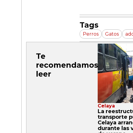
Tags
Perros
Gatos
ad
Te
recomendamos
leer
Celaya
La reestruct
transporte p
Celaya arran
durante las 