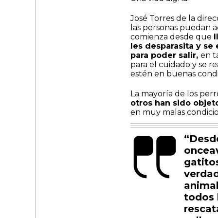
José Torres de la dire
las personas puedan ad
comienza desde que
l
les desparasita y se
para poder salir,
en t
para el cuidado y se re
estén en buenas condi
La mayoría de los perr
otros han sido objet
en muy malas condicio
“Desde
onceav
gatito
verdad
animal
todos 
rescat