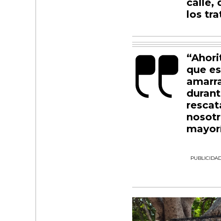
calle,
los tr
“Ahori
que es
amarra
durant
rescat
nosotr
mayorí
PUBLICIDA