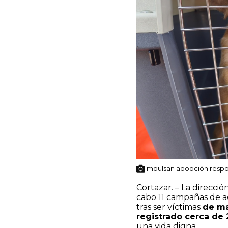
Impulsan adopción respo
Cortazar. – La direcci
cabo 11 campañas de ad
tras ser víctimas
de ma
registrado cerca de
una vida digna.