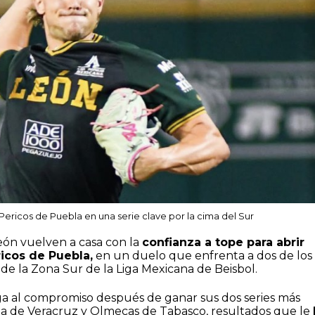
Pericos de Puebla en una serie clave por la cima del Sur
eón vuelven a casa con la
confianza a tope para abrir
ricos de Puebla,
en un duelo que enfrenta a dos de los
de la Zona Sur de la Liga Mexicana de Beisbol.
ga al compromiso después de ganar sus dos series más
ila de Veracruz y Olmecas de Tabasco, resultados que le