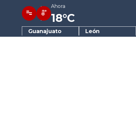
Ahora
18°C
Guanajuato
León