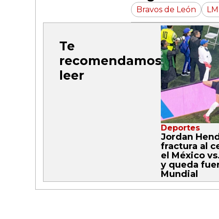
Bravos de León
LM
Te
recomendamos
leer
Deportes
Jordan Hend
fractura al c
el México vs.
y queda fuer
Mundial