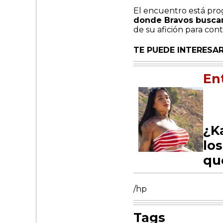
El encuentro está pr
donde Bravos busca
de su afición para con
TE PUEDE INTERESAR
En
¿Ka
lo
qu
/hp
Tags