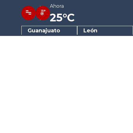
Ahora
25°C
Guanajuato
León