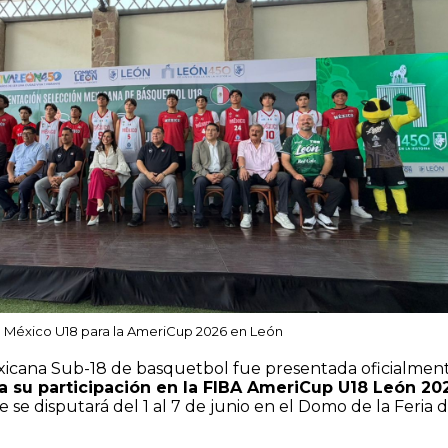
a México U18 para la AmeriCup 2026 en León
xicana Sub-18 de basquetbol fue presentada oficialmen
a su participación en la FIBA AmeriCup U18 León 20
 se disputará del 1 al 7 de junio en el Domo de la Feria 