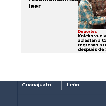
leer
Deportes
Knicks vuelv
aplastan a C
regresan a u
después de 
Guanajuato
León