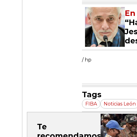
En 
“H
Je
de
/ hp
Tags
FIBA
Noticias León
Te
recomendamos