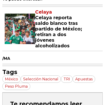
Celaya
Celaya reporta
saldo blanco tras
partido de México;
retiran a dos
jóvenes
alcoholizados
/MA
Tags
México
Selección Nacional
TRI
Apuestas
Peso Pluma
Te recomendamos leer