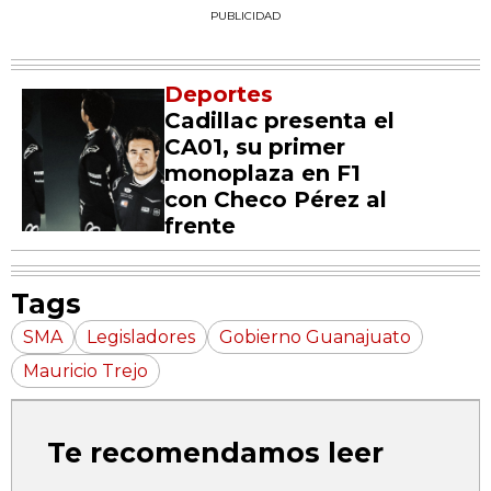
PUBLICIDAD
Deportes
Cadillac presenta el
CA01, su primer
monoplaza en F1
con Checo Pérez al
frente
Tags
SMA
Legisladores
Gobierno Guanajuato
Mauricio Trejo
Te recomendamos leer