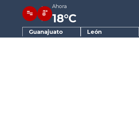
Ahora
18°C
Guanajuato
León