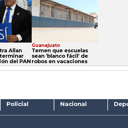
Guanajuato
ra Allan
Temen que escuelas
 terminar
sean 'blanco fácil' de
ión del PAN
robos en vacaciones
Policial
Nacional
Depo