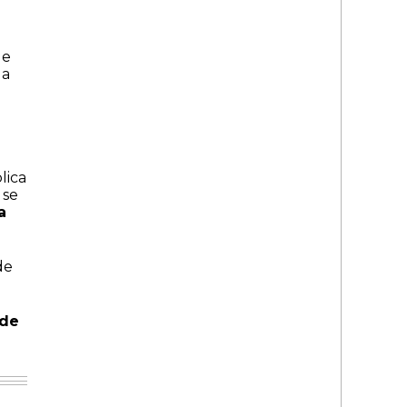
ue
la
lica
 se
a
de
 de