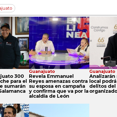
ajuato
Guanajuato
Guanajuato
juato 300
Revela Emmanuel
Analizarán s
che para el
Reyes amenazas contra
local podrá
se sumarán
su esposa en campaña
delitos del
 Salamanca
y confirma que va por la
organizad
alcaldía de León