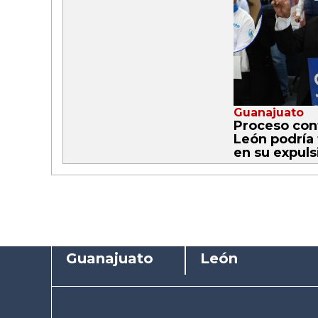
Guanajuato
Proceso cont
León podría
en su expuls
Guanajuato
León