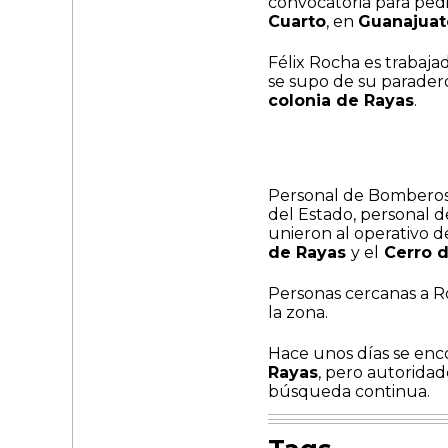
convocatoria para ped
Cuarto
, en
Guanajuato
Félix Rocha es trabaja
se supo de su paradero
colonia de Rayas
.
Personal de Bomberos 
del Estado, personal d
unieron al operativo d
de Rayas
y el
Cerro d
Personas cercanas a R
la zona.
Hace unos días se enc
Rayas
, pero autoridad
búsqueda continua.