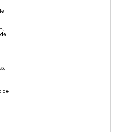
de
s,
 de
s,
o de