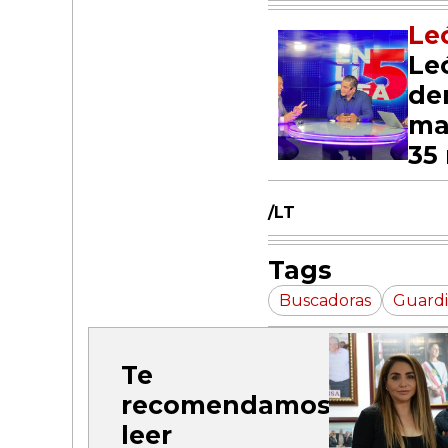
Le
Le
de
ma
35
/LT
Tags
Buscadoras
Guardi
Te
recomendamos
leer