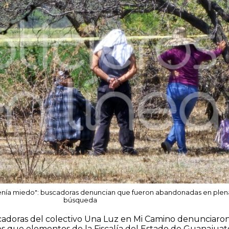
e tenía miedo": buscadoras denuncian que fueron abandonadas en plen
búsqueda
cadoras del colectivo Una Luz en Mi Camino denunciaro
es que elementos de la Fiscalía del Estado de Guanajuat