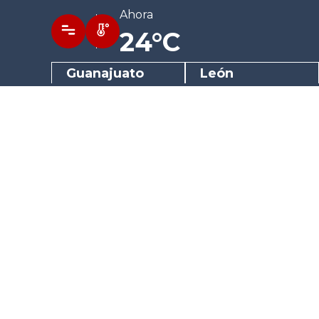
Ahora
24°C
Guanajuato
León