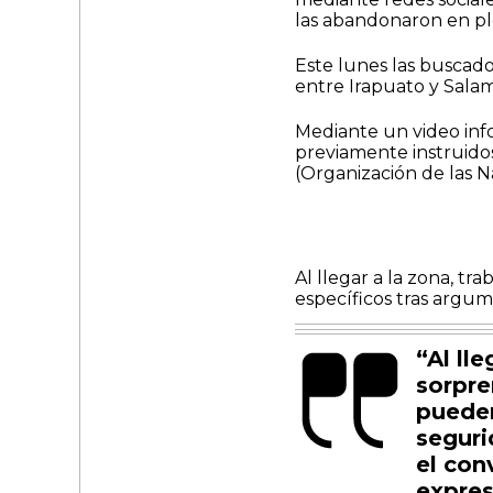
las abandonaron en p
Este lunes las buscad
entre Irapuato y Sala
Mediante un video info
previamente instruido
(Organización de las N
Al llegar a la zona, tr
específicos tras argu
“Al ll
sorpre
pueden
seguri
el con
expres