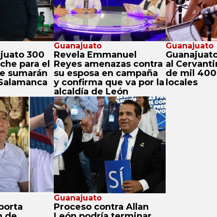
Guanajuato
Guanajuato
juato 300
Revela Emmanuel
Guanajuato
che para el
Reyes amenazas contra
al Cervant
se sumarán
su esposa en campaña
de mil 400 
 Salamanca
y confirma que va por la
locales
alcaldía de León
Guanajuato
porta
Proceso contra Allan
n de
León podría terminar