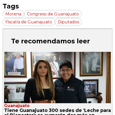
Tags
Morena
Congreso de Guanajuato
Fiscalía de Guanajuato
Diputados
Te recomendamos leer
Guanajuato
Tiene Guanajuato 300 sedes de 'Leche para