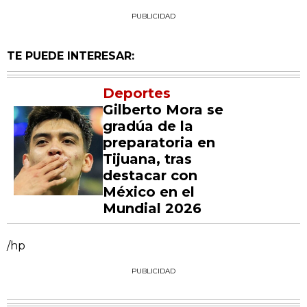
PUBLICIDAD
TE PUEDE INTERESAR:
Deportes
Gilberto Mora se
gradúa de la
preparatoria en
Tijuana, tras
destacar con
México en el
Mundial 2026
/hp
PUBLICIDAD