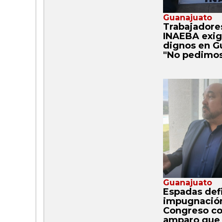
Guanajuato
Trabajadore
INAEBA exig
dignos en G
"No pedimos
Guanajuato
Espadas def
impugnación
Congreso co
amparo que 