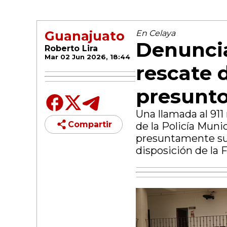
Guanajuato
En Celaya
Denunci
Roberto Lira
Mar 02 Jun 2026, 18:44
rescate 
presunto
Una llamada al 911
Compartir
de la Policía Muni
presuntamente suf
disposición de la 