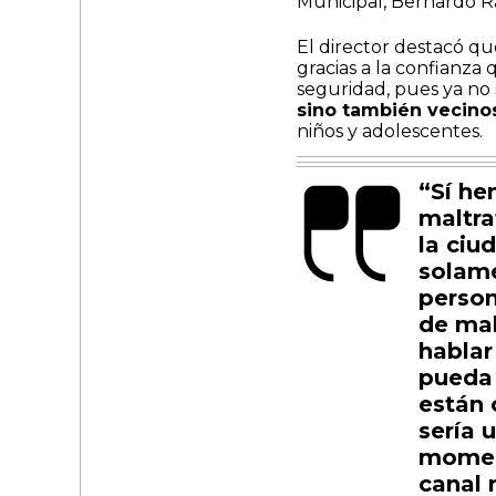
Municipal, Bernardo Ra
El director destacó qu
gracias a la confianza
seguridad, pues ya no
sino también vecino
niños y adolescentes.
“Sí he
maltra
la ciu
solame
person
de mal
hablar
pueda 
están 
sería 
moment
canal 