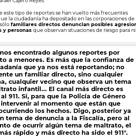
fael Cajero Reyes.
e este tipo de reportes se han vuelto más frecuentes
 que la ciudadanía ha depositado en las corporaciones de
 sólo
familiares directos denuncian posibles agresio
s y personas
que observan situaciones de riesgo para ni
mos encontrado algunos reportes por
to a menores. Es más que la confianza de
dadanía que ya nos está reportando; no
nte un familiar directo, sino cualquier
a, cualquier vecino que observa un tema
trato infantil... El canal más directo es
 al 911. Sí, para que la Policía de Género
intervenir al momento que están que
ocurriendo los hechos. Digo, posterior ya
un tema de denuncia a la Fiscalía, pero al
o de ocurrir algún tema de maltrato, el
más rápido y más directo ha sido el 911".