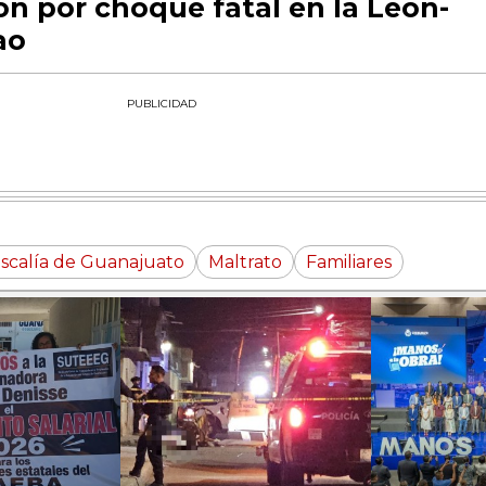
ón por choque fatal en la León-
ao
PUBLICIDAD
iscalía de Guanajuato
Maltrato
Familiares