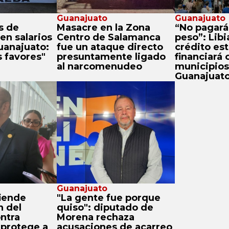
Guanajuato
Guanajuato
s de
Masacre en la Zona
“No pagarán
en salarios
Centro de Salamanca
peso”: Libi
uanajuato:
fue un ataque directo
crédito est
 favores"
presuntamente ligado
financiará 
al narcomenudeo
municipios
Guanajuat
Guanajuato
iende
"La gente fue porque
 del
quiso": diputado de
ntra
Morena rechaza
protege a
acusaciones de acarreo