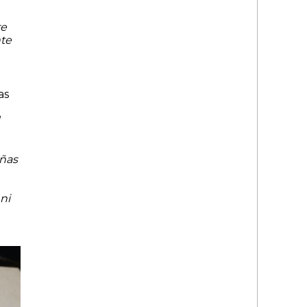
re
nte
as
iñas
ni