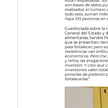
están respaldadas. Son
son bases de datos pú
realizados, el número 
todo esto, suman miles
haya 105 personas en el
Cuestionada sobre la re
General del Estado y d
alimentarias, Sandra P
que se presentan, tie
para fortalecer; pero e
resistencias van enfoca
económicos. Pero me p
y niños, las erogacione
inversión. Y creo que c
inversiones valen tota
ponerlas de pretexto p
fortalecerlas”.