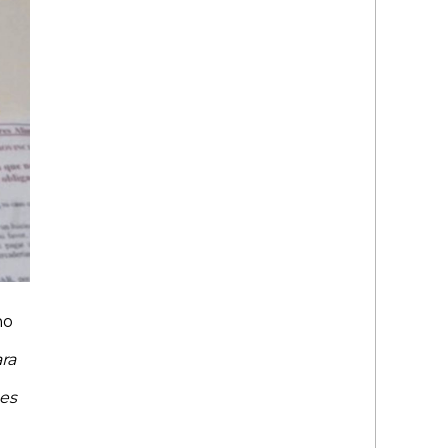
ho
ara
 es