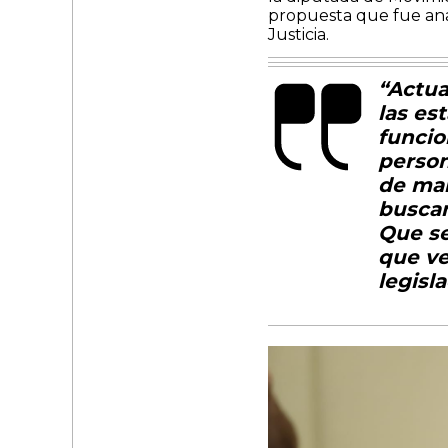
propuesta que fue ana
Justicia.
“Actua
las es
funcio
person
de man
buscam
Que se
que ve
legisla