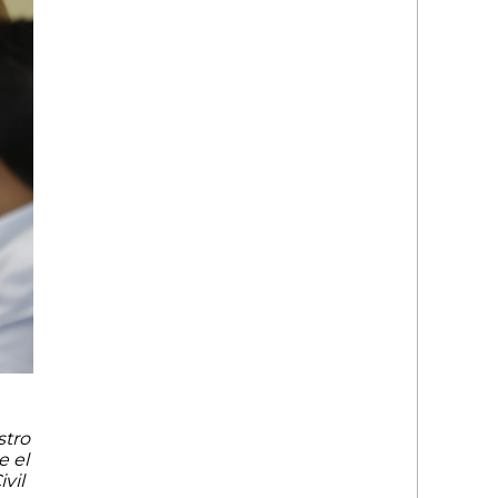
stro
e el
vil