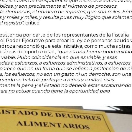
 solicitudes de transparencia que hicimos a autoridades,
blicas, y son precisamente el número de procesos
de denuncias, el número de reportes, que son miles. Ent
 y miles y miles, y resulta pues muy ilógico que solame
 registro”,
criticó.
sistencia por parte de los representantes de la Fiscalía
el Poder Ejecutivo para crear la ley de personas deudor
edroza respondió que esta iniciativa, como muchas otras
ne áreas de oportunidad,
“que es una buena oportunidad
s viable. Hubo coincidencia en que es viable, y esas
das a esfuerzos, a esfuerzos administrativos, a esfuerzos
arece que en un tema que se refiere a protección de n
s, los esfuerzos, no son un gasto ni un derroche, son una
uando se trata de proteger a niñas y a niños, esas
lmente la pena y el Estado no debería estar escatimando 
ara no actuar cuando tiene la oportunidad para