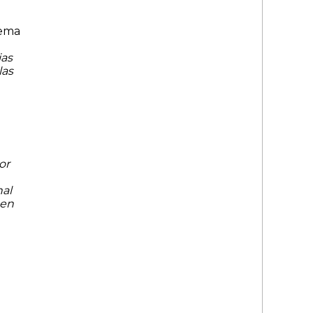
tema
ias
las
or
nal
 en