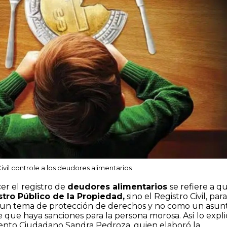
vil controle a los deudores alimentarios
er el registro de
deudores alimentarios
se refiere a q
stro Público de la Propiedad,
sino el Registro Civil, para
 un tema de protección de derechos y no como un asun
 que haya sanciones para la persona morosa. Así lo expli
ento Ciudadano Sandra Pedroza, quien elaboró la