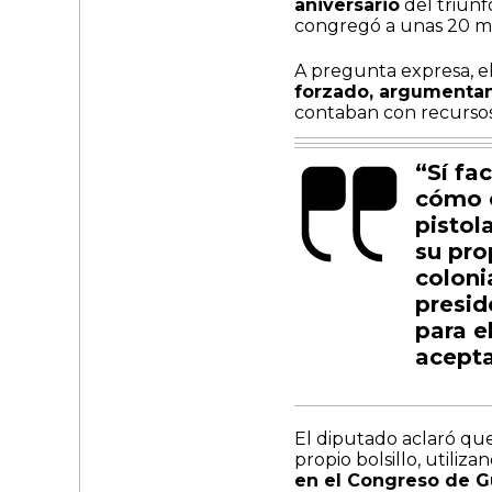
aniversario
del triunf
congregó a unas 20 mi
A pregunta expresa, el
forzado, argumenta
contaban con recursos 
“Sí fa
cómo e
pistol
su pro
coloni
presid
para e
acepta
El diputado aclaró que
propio bolsillo, utiliz
en el Congreso de G