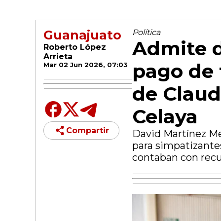
Guanajuato
Política
Admite 
Roberto López
Arrieta
pago de 
Mar 02 Jun 2026, 07:03
de Clau
Celaya
Compartir
David Martínez Me
para simpatizantes
contaban con recur