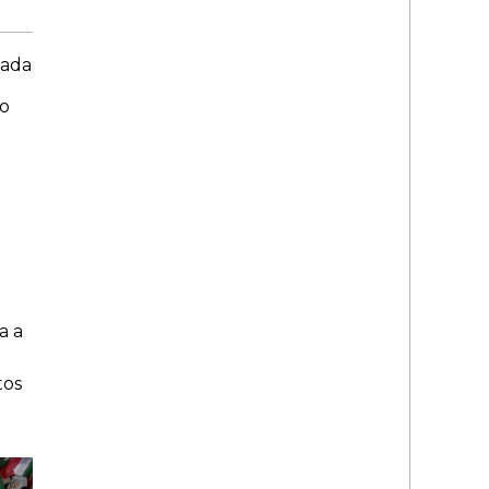
cada
do
0
a a
tos