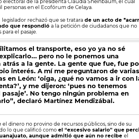
o electoral de la presidenta Claudia Sheinbaum, el cual
l personas en el Ecofórum de Celaya.
 legislador rechazó que se tratara
de un acto de "acar
ndo que respondió
a la petición de ciudadanos que no
para el pasaje.
cilitamos el transporte, eso yo ya no sé
xplicarlo... pero no le ponemos una
a atrás a la gente. La gente que fue, fue po
pio interés. A mí me preguntaron de varia
as en León: ‘oiga, ¿qué no vamos a ir con l
enta?’, y me dijeron: ‘pues no tenemos
l pasaje’. No tengo ningún problema en
rlo”, declaró Martínez Mendizábal.
 el dinero no provino de recursos públicos, sino de su
ando lo que calificó como
el “excesivo salario” que perc
uanajuato, aunque admitió que aún no recibe
el