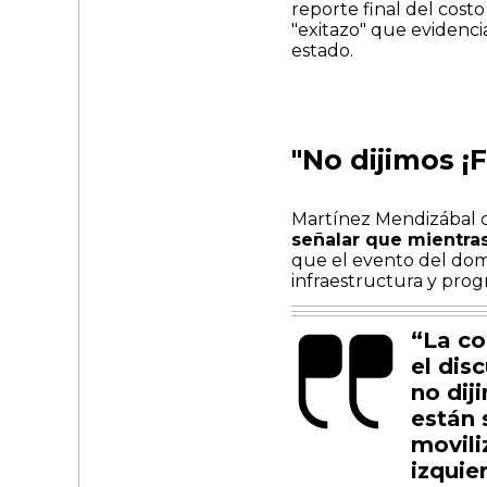
reporte final del cost
"exitazo" que evidenci
estado.
"No dijimos ¡F
Martínez Mendizábal co
señalar que mientras
que el evento del dom
infraestructura y prog
“La co
el dis
no diji
están 
movili
izquie