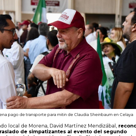
na pago de transporte para mitin de Claudia Sheinbaum en Celaya
ado local de Morena, David Martínez Mendizábal,
recono
traslado de simpatizantes al evento del segundo