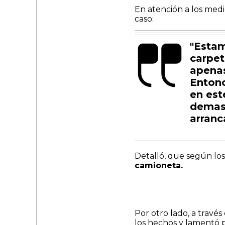
En atención a los med
caso:
"Estam
carpet
apenas
Entonc
en es
demasi
arranc
Detalló, que según los
camioneta.
Por otro lado, a través
los hechos y lamentó 