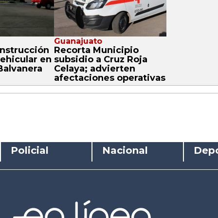
Guanajuato
nstrucción
Recorta Municipio
ehicular en
subsidio a Cruz Roja
Balvanera
Celaya; advierten
afectaciones operativas
Policial
Nacional
Depo