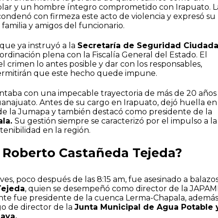
plar y un hombre íntegro comprometido con Irapuato. L
condenó con firmeza este acto de violencia y expresó su
a familia y amigos del funcionario.
que ya instruyó a la
Secretaría de Seguridad Ciudad
dinación plena con la Fiscalía General del Estado. El
el crimen lo antes posible y dar con los responsables,
rmitirán que este hecho quede impune.
taba con una impecable trayectoria de más de 20 años
uanajuato. Antes de su cargo en Irapuato, dejó huella en
de la Jumapa y también destacó como presidente de la
la.
Su gestión siempre se caracterizó por el impulso a la
tenibilidad en la región.
Roberto Castañeda Tejeda?
es, poco después de las 8:15 am, fue asesinado a balazo
Tejeda
, quien se desempeñó como director de la JAPAM
nte fue presidente de la cuenca Lerma-Chapala, ademá
o de director de la
Junta Municipal de Agua Potable 
laya.