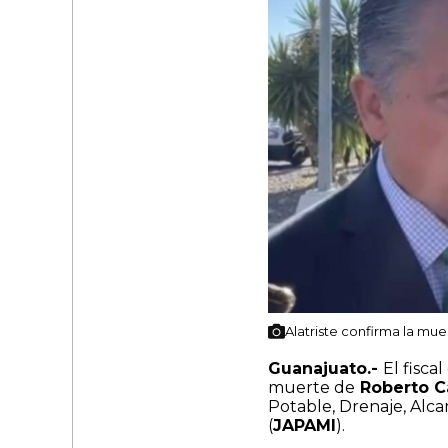
Alatriste confirma la mu
Guanajuato.-
El fisca
muerte de
Roberto C
Potable, Drenaje, Alca
(
JAPAMI
).