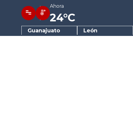
Ahora
24°C
Guanajuato
León