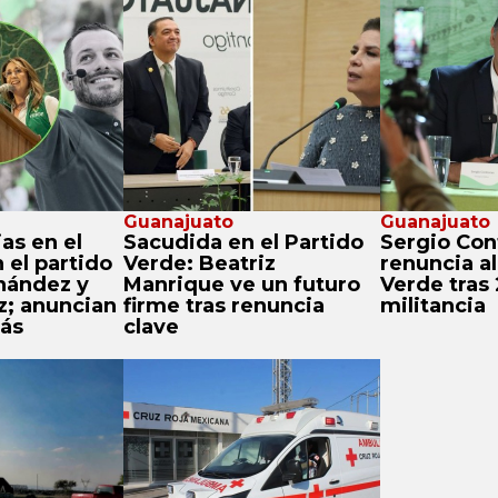
Guanajuato
Guanajuato
as en el
Sacudida en el Partido
Sergio Con
 el partido
Verde: Beatriz
renuncia al
nández y
Manrique ve un futuro
Verde tras
; anuncian
firme tras renuncia
militancia
ás
clave