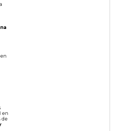
a
ana
 en
s
I en
s de
y