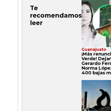
Te
recomendamos
leer
Guanajuato
¡Más renunci
Verde! Dejan
Gerardo Fer
Norma López
400 bajas m