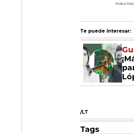
PUBLICIDA
Te puede interesar:
Gu
¡M
pa
Ló
/LT
Tags