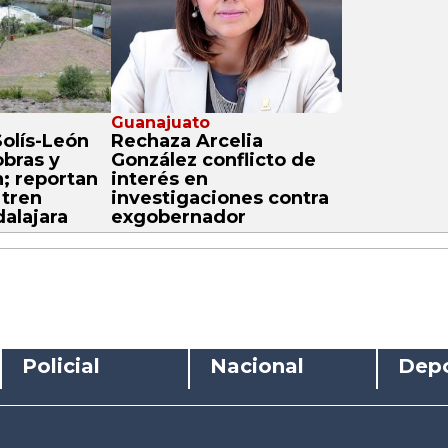
Guanajuato
olís-León
Rechaza Arcelia
obras y
González conflicto de
n; reportan
interés en
 tren
investigaciones contra
alajara
exgobernador
Policial
Nacional
Depo