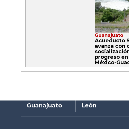
Guanajuato
Acueducto S
avanza con 
socializació
progreso en
México-Guad
Guanajuato
León