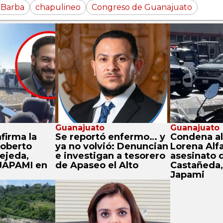
 Barba
chapulineo
Congreso de Guanajuato
Guanajuato
Guanajuato
nfirma la
Se reportó enfermo… y
Condena al
oberto
ya no volvió: Denuncian
Lorena Alfa
ejeda,
e investigan a tesorero
asesinato 
 JAPAMI en
de Apaseo el Alto
Castañeda, 
Japami