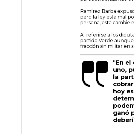
Ramírez Barba expuso q
pero la ley está mal p
persona, esta cambie
Al referirse a los dipu
partido Verde aunque
fracción sin militar en 
"En el
uno, p
la par
cobrar
hoy es
determ
podemo
ganó p
deberí