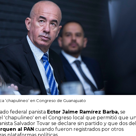
ica ‘chapulineo’ en Congreso de Guanajuato
tado federal panista
Ector Jaime Ramírez Barba,
se
l 'chapulineo' en el Congreso local que permitió que u
ista Salvador Tovar se declare sin partido y que dos de
erquen al PAN
cuando fueron registrados por otros
as plataformas políticas.