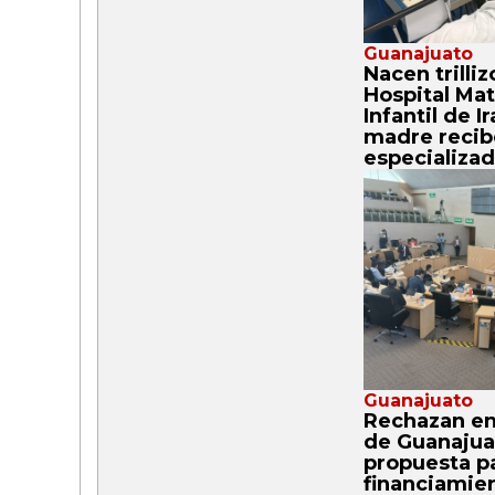
Guanajuato
Nacen trilliz
Hospital Ma
Infantil de I
madre recib
especializa
Guanajuato
Rechazan e
de Guanajua
propuesta pa
financiamie