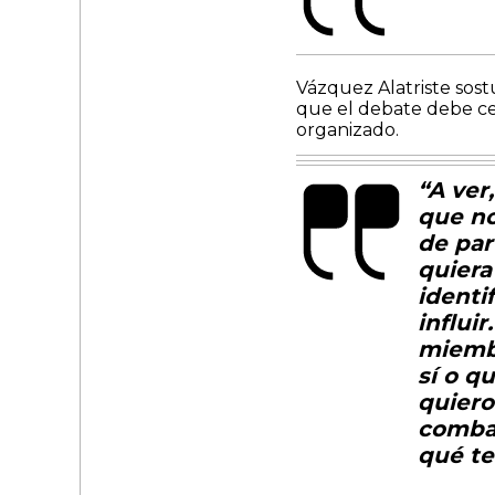
Vázquez Alatriste sost
que el debate debe ce
organizado.
“A ver
que no
de par
quiera
identi
influi
miembr
sí o q
quiero
combat
qué ter