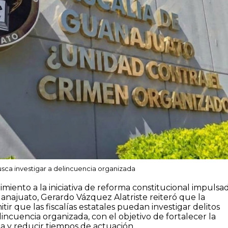
usca investigar a delincuencia organizada
miento a la iniciativa de reforma constitucional impulsa
uanajuato, Gerardo Vázquez Alatriste reiteró que la
ir que las fiscalías estatales puedan investigar delitos
lincuencia organizada, con el objetivo de fortalecer la
a y reducir tiempos de actuación.