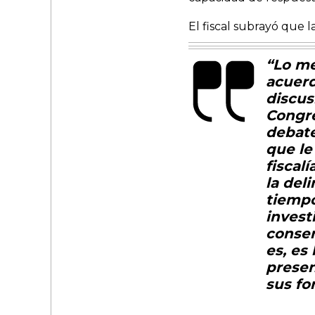
El fiscal subrayó que la
“Lo me
acuerd
discus
Congre
debate
que le
fiscal
la del
tiempo
invest
conser
es, es
presen
sus fo