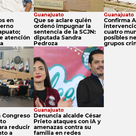
Guanajuato
Guanajuato
os en
Que se aclare quién
Confirma Al
terno
ordenó impugnar la
intervenci
rapuato;
sentencia de la SCJN:
cuatro mun
e atención
diputada Sandra
posibles n
da
Pedroza
grupos cri
Guanajuato
n Congreso
Denuncia alcalde César
to
Prieto ataques con IA y
ra reducir
amenazas contra su
nto a
familia en redes