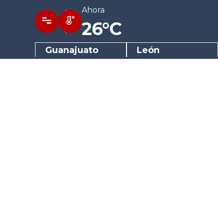
Ahora
26°C
Guanajuato
León