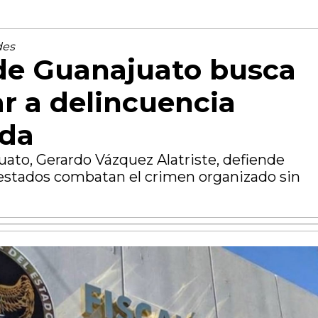
des
 de Guanajuato busca
ar a delincuencia
ada
juato, Gerardo Vázquez Alatriste, defiende
estados combatan el crimen organizado sin