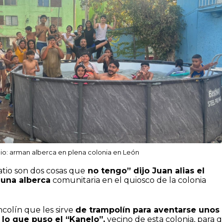
nio: arman alberca en plena colonia en León
atio son dos cosas que
no tengo” dijo Juan alias el
 una alberca
comunitaria en el quiosco de la colonia
ncolín que les sirve
de trampolín para aventarse unos
 lo que puso el “Kanelo”,
vecino de esta colonia, para 