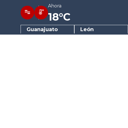
Ahora
18°C
Guanajuato
León