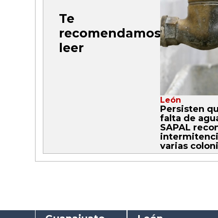
Te
recomendamos
leer
León
Persisten qu
falta de agu
SAPAL reco
intermitenc
varias colon