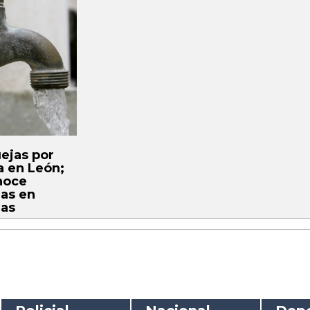
ejas por
a en León;
noce
ias en
ias