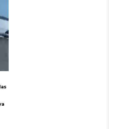
las
ya