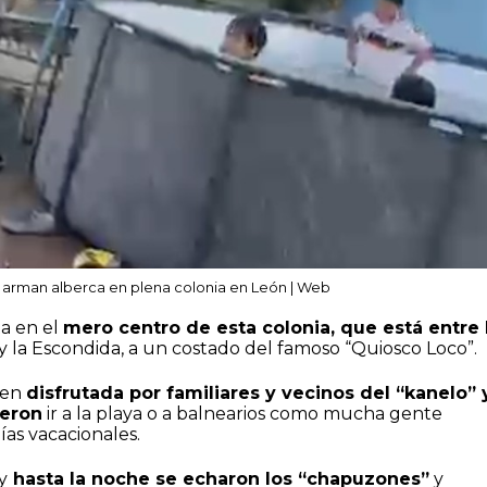
: arman alberca en plena colonia en León | Web
ta en el
mero centro de esta colonia, que está entre 
y la Escondida, a un costado del famoso “Quiosco Loco”.
ien
disfrutada por familiares y vecinos del “kanelo” 
eron
ir a la playa o a balnearios como mucha gente
as vacacionales.
y
hasta la noche se echaron los “chapuzones”
y