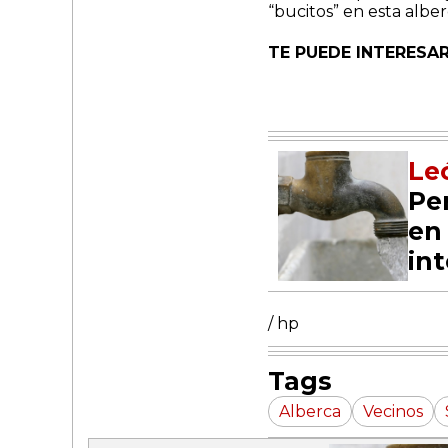
“bucitos” en esta albe
TE PUEDE INTERESAR
Le
Pe
en
int
/ hp
Tags
Alberca
Vecinos