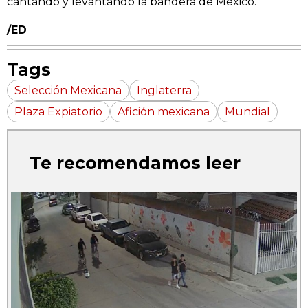
cantando y levantando la bandera de México.
/ED
Tags
Selección Mexicana
Inglaterra
Plaza Expiatorio
Afición mexicana
Mundial
Te recomendamos leer