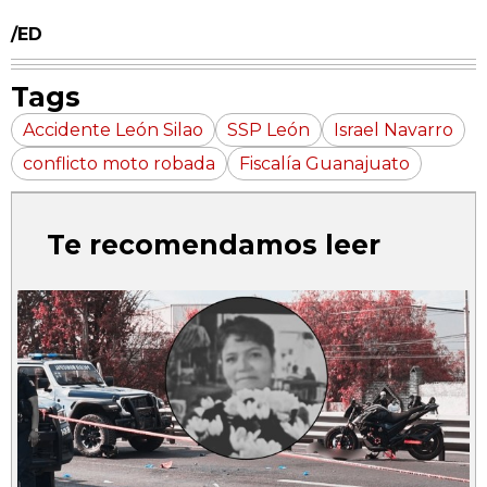
/ED
Tags
Accidente León Silao
SSP León
Israel Navarro
conflicto moto robada
Fiscalía Guanajuato
Te recomendamos leer