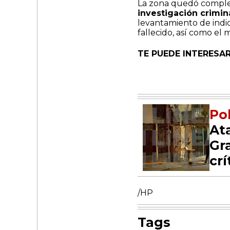
La zona quedó comp
investigación crimin
levantamiento de indi
fallecido, así como el 
TE PUEDE INTERESAR
Pol
At
Gr
crí
/HP
Tags