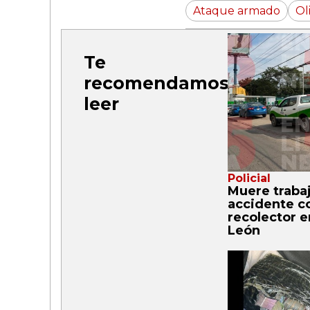
Ataque armado
Ol
Te
recomendamos
leer
Policial
Muere trabaj
accidente c
recolector e
León