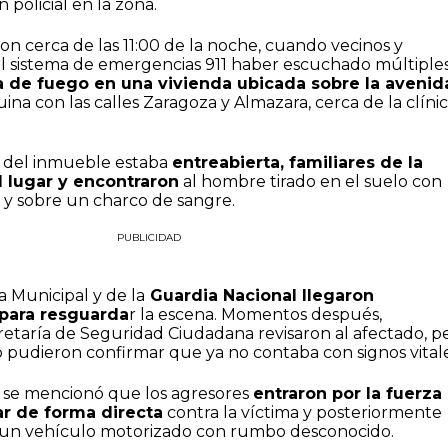
 policial en la zona.
ron cerca de las 11:00 de la noche, cuando vecinos y
 al sistema de emergencias 911 haber escuchado múltiple
 de fuego en una vivienda ubicada sobre la avenid
uina con las calles Zaragoza y Almazara, cerca de la clíni
a del inmueble estaba
entreabierta, familiares de la
l lugar y encontraron
al hombre tirado en el suelo con
la y sobre un charco de sangre.
PUBLICIDAD
a Municipal y de la
Guardia Nacional llegaron
 para resguarda
r la escena. Momentos después,
retaría de Seguridad Ciudadana revisaron al afectado, p
pudieron confirmar que ya no contaba con signos vitale
l se mencionó que los agresores
entraron por la fuerza 
ar de forma directa
contra la víctima y posteriormente
 un vehículo motorizado con rumbo desconocido.