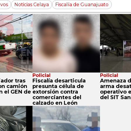
ivos
Noticias Celaya
Fiscalía de Guanajuato
Policial
Policial
ador tras
Fiscalía desarticula
Amenaza de
on camión
presunta célula de
arma desat
n el GEN de
extorsión contra
operativo 
comerciantes del
del SIT Sa
calzado en León