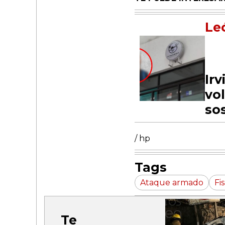
Le
Ir
vo
so
/ hp
Tags
Ataque armado
Fi
Te