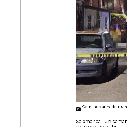
Comando armado irrumpe
Salamanca.- Un coman
una reunión y abrió fu