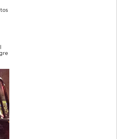
ntos
l
gre