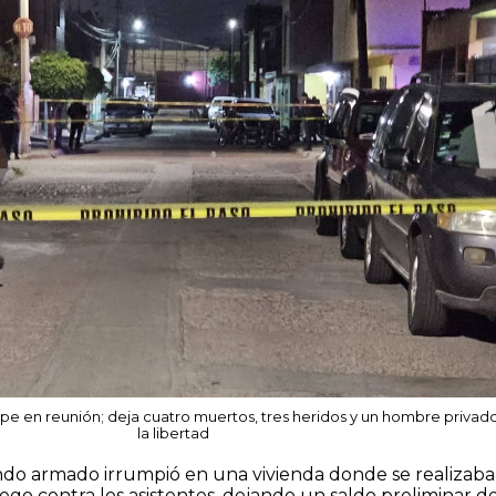
 en reunión; deja cuatro muertos, tres heridos y un hombre privad
la libertad
do armado irrumpió en una vivienda donde se realizaba
ego contra los asistentes, dejando un saldo preliminar d