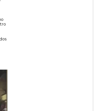
no
tro
ados