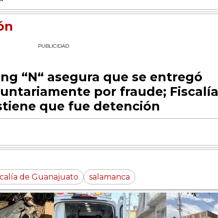
ón
PUBLICIDAD
ving “N“ asegura que se entregó
luntariamente por fraude; Fiscalí
stiene que fue detención
scalía de Guanajuato
salamanca