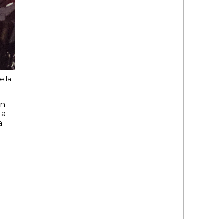
e la
en
la
a